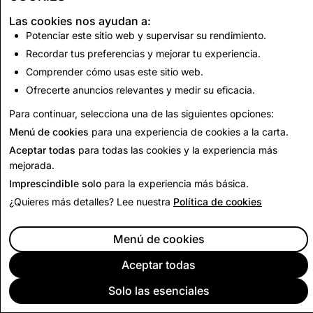
224
28%
Las cookies nos ayudan a:
Potenciar este sitio web y supervisar su rendimiento.
Recordar tus preferencias y mejorar tu experiencia.
Regresar al informe de transparencia
Comprender cómo usas este sitio web.
Ofrecerte anuncios relevantes y medir su eficacia.
Para continuar, selecciona una de las siguientes opciones:
Menú de cookies
para una experiencia de cookies a la carta.
Aceptar todas
para todas las cookies y la experiencia más
mejorada.
Imprescindible solo
para la experiencia más básica.
¿Quieres más detalles? Lee nuestra
Política de cookies
Menú de cookies
Aceptar todas
EMPRESA
Solo las esenciales
COMUNIDAD
PUBLICIDAD