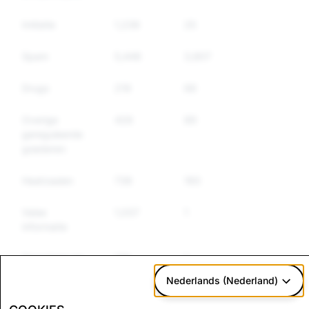
Imitatie
1,236
25
25
Spam
5,446
3,807
3,069
Drugs
219
66
57
Overige
426
89
49
gereguleerde
goederen
Haatzaaien
736
160
138
Valse
1,037
1
1
informatie
Terrorisme en
179
1
1
gewelddadig
Nederlands (Nederland)
extremisme