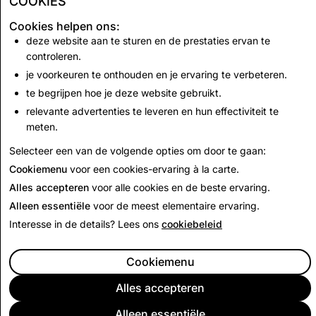
COOKIES
Wapens
151
20
12
Cookies helpen ons:
deze website aan te sturen en de prestaties ervan te
controleren.
CSEAI: Totaal aantal accounts uitgeschakeld
je voorkeuren te onthouden en je ervaring te verbeteren.
1,145
te begrijpen hoe je deze website gebruikt.
relevante advertenties te leveren en hun effectiviteit te
meten.
Terug naar transparantieverslag
Selecteer een van de volgende opties om door te gaan:
Cookiemenu
voor een cookies-ervaring à la carte.
Alles accepteren
voor alle cookies en de beste ervaring.
Alleen essentiële
voor de meest elementaire ervaring.
Interesse in de details? Lees ons
cookiebeleid
Cookiemenu
Alles accepteren
Alleen essentiële