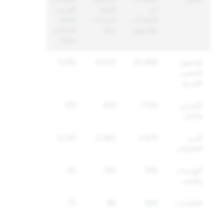
عن
المتّخذ
الفريدة
الحسابات
إجراءات
المتّخذ
والمحتوى
ضدّه
إجراءات
ضدّها
المحتوى
20,489
15,570
11,192
الجنسي
الصريح
التحرش
1,133
405
375
والتنمّر
البريد
2,870
2,382
2,357
العشوائي
التهديدات
546
100
82
والعنف
المُخدّرات
504
86
72