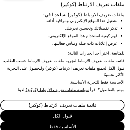
ملفات تعريف الارتباط (كوكيز)
مواد الاعتداء الجنسي على
الإرهاب: إجمالي
ملفات تعريف الارتباط (كوكيز) تساعدنا في:
الأطفال: إجمالي الحسابات
الحسابات
تشغيل هذا الموقع الإلكتروني ومراقبة أدائه.
المحذوفة
المحذوفة
تذكر تفضيلاتك وتحسين تجربتك.
0
390
فهم كيفية استخدام هذا الموقع الإلكتروني.
عرض إعلانات ذات صلة وقياس فعاليتها.
العودة إلى تقرير الشفافية
للمتابعة، اختر أحد الخيارات التالية:
قائمة ملفات تعريف الارتباط
لتجربة ملفات تعريف الارتباط حسب الطلب.
قبول الكل
لجميع ملفات تعريف الارتباط (كوكيز) وللحصول على التجربة
الأكثر تحسينًا.
الأساسية فقط
للتجربة الأساسية.
مهتم بالتفاصيل؟ اقرأ
سياسة ملفات تعريف الارتباط (كوكيز)
لدينا
قائمة ملفات تعريف الارتباط (كوكيز)
قبول الكل
الأساسية فقط