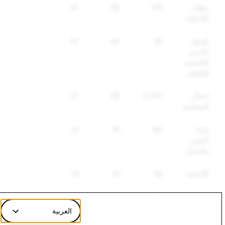
خطاب
179
50
47
الكراهية
السلع
50
42
37
الأخرى
الخاضعة
للتنظيم
انتحال
4,347
28
27
الشخصية
إيذاء
161
16
12
النفس
والانتحار
الأسلحة
56
15
14
المعلومات
355
0
0
الزائفة
العربية