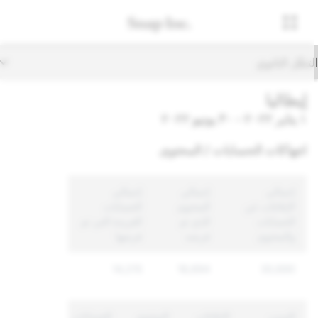
تنقّل الثانوي
إيطاليا
١ يناير ٢٠٢٢ - ٣٠ يونيو ٢٠٢٢
انتهاكات الحسابات / المحتوى
إجمالي
إجمالي
إجمالي
الإبلاغات عن
المحتوى
الحسابات
الحسابات
الذي تم
الفريدة التي تم
والمحتوى
فرضه
فرضها
14,215
18,694
30,690
السبب
الإبلاغات
المحتوى
الحسابات