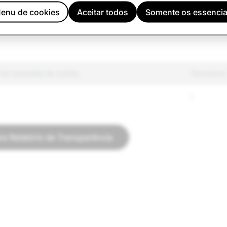
 regulamentados
650
enu de cookies
Aceitar todos
Somente os essencia
ódio
1,248
l de remoções de contas
Terrorismo
1
ara Relatório de Transparência