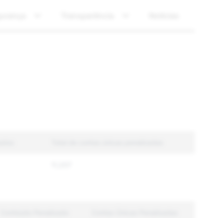
urança
Transparência
Notícias
zados
Total de contas únicas penalizadas
11,207
Conteúdo Penalizado
Contas Únicas Penalizadas