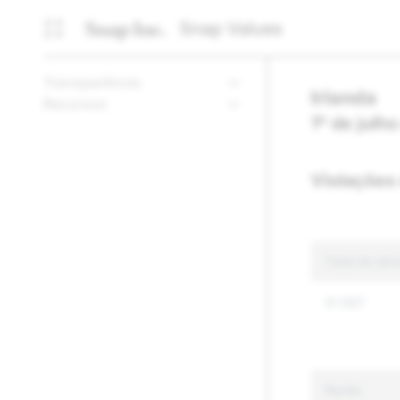
Snap Values
Transparência
Irlanda
Recursos
1º de julh
Violações
Total de den
61.687
Razão