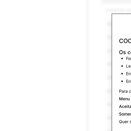
Conteúdo se
Assédio e bu
Ameaças e v
COO
Automutilaçã
Os c
Fo
Informações 
Le
En
Imitações ou
En
Spam
Para c
Menu 
Drogas
Aceit
Somen
Armas
Quer 