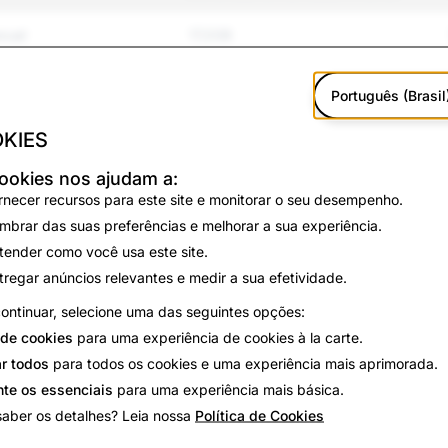
xual
17,038
llying
20,167
Português (Brasil
iolência
3,134
KIES
o e suicídio
460
ookies nos ajudam a:
rnecer recursos para este site e monitorar o seu desempenho.
falsas
1,097
mbrar das suas preferências e melhorar a sua experiência.
tender como você usa este site.
 roubo de identidade
11,667
tregar anúncios relevantes e medir a sua efetividade.
ontinuar, selecione uma das seguintes opções:
1,810
de cookies
para uma experiência de cookies à la carte.
4,180
ar todos
para todos os cookies e uma experiência mais aprimorada.
te os essenciais
para uma experiência mais básica.
236
saber os detalhes? Leia nossa
Política de Cookies