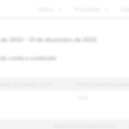
Política
Privacidade
Seg
o de 2022 – 31 de dezembro de 2022
 de conta e conteúdo
úncias de conteúdo e conta
Total de conteúdos penali
15,159
Denúncias de conteúdo e conta