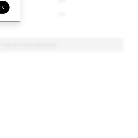
577
490
is
442
374
: Total de Contas Removidas