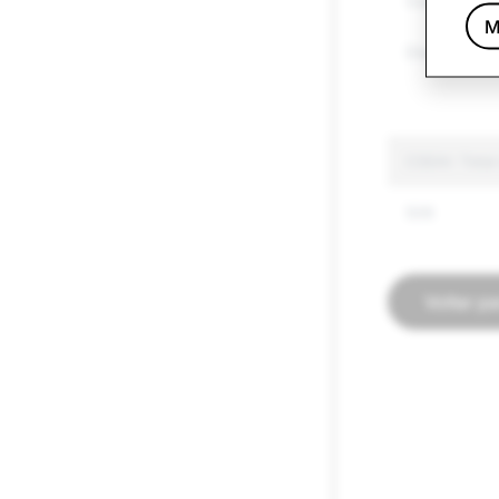
Outros bens
M
Discurso de 
CSEAI: Tota
506
Voltar p