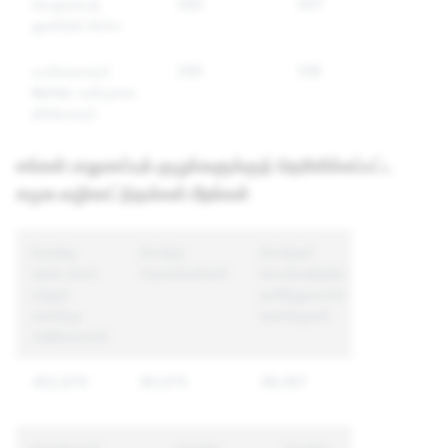
வெறுப்பைத்
350
307
18
தூண்டும் பேச்சு
பயங்கரவாதம்
250
138
19
&amp; வன்முறை
தீவிரவாதம்
எங்கள் பாதுகாப்புக் குழுக்களுக்குத் தெரிவிக்கப்பட்ட
சமூக வழிகாட்டுதல்கள் மீறல்கள்
மொத்த
மொத்த
மொத்தம்
உள்ளடக்கம்
அமலாக்கங்கள்
செயற்படுத்திய
மற்றும்
தனித்துவமான
கணக்கு
கணக்குகள்
அறிக்கைகள்
452,670
90,075
49,457