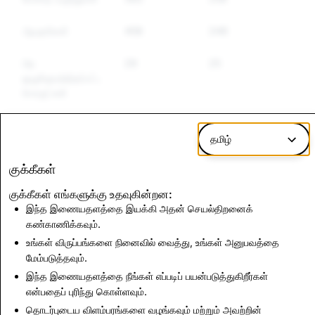
ஆயுதங்கள்
458
248
பிற
29
25
ஒழுங்குபடுத்தப்பட்ட
பொருட்கள்
வெறுப்பைத்
1
1
தமிழ்
தூண்டும் பேச்சு
குக்கீகள்
பயங்கரவாதம்
113
62
&amp; வன்முறை
குக்கீகள் எங்களுக்கு உதவுகின்றன:
தீவிரவாதம்
இந்த இணையதளத்தை இயக்கி அதன் செயல்திறனைக்
கண்காணிக்கவும்.
உங்கள் விருப்பங்களை நினைவில் வைத்து, உங்கள் அனுபவத்தை
CSEA: முடக்கப்பட்ட மொத்தக் கணக்குகள்
மேம்படுத்தவும்.
இந்த இணையதளத்தை நீங்கள் எப்படிப் பயன்படுத்துகிறீர்கள்
15,715
என்பதைப் புரிந்து கொள்ளவும்.
தொடர்புடைய விளம்பரங்களை வழங்கவும் மற்றும் அவற்றின்