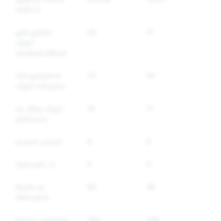
சுரண்டல்
துன்புறுத்தல்
22
17
மற்றும்
தொந்தரவளித்தல்
அச்சுறுத்தல்கள்
72
54
மற்றும் வன்முறை
சுய தீங்கு மற்றும்
19
17
தற்கொலை
தவறான தகவல்
0
0
ஆள்மாறாட்டம்
0
0
வேண்டாத
63
46
மின்னஞ்சல்
போதை மருந்துகள்
382
258