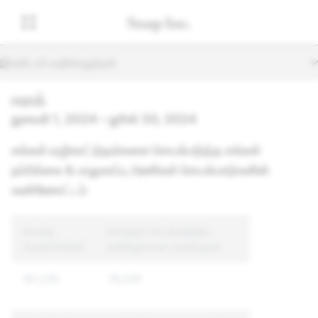
இரண்டாம் வழிசெலுத்தல்
ஈராக்
ஜனவரி 1, 2024 – ஜூன் 30, 2024
எங்கள் வழிகாட்டுதல்களை செயல்படுத்த எங்கள்
நம்பிக்கை & பாதுகாப்பு அணிகள் செயல்பாடுகளின்
கண்ணோட்டம்
மொத்த
மொத்தம் செயற்படுத்திய
அமலாக்கங்கள்
தனித்துவமான கணக்குகள்
161,235
76,539