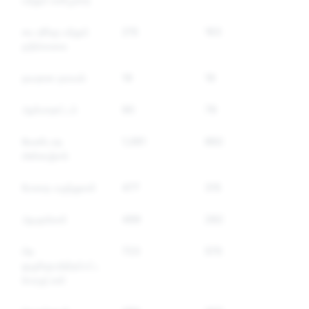
சுய தீங்கு மற்றும்
215
163
35
தற்கொலை
தவறான தகவல்
19
19
7
ஆள்மாறாட்டம்
90
79
4
வேண்டாத
1,081
882
4
மின்னஞ்சல்
போதை மருந்துகள்
477
315
22
ஆயுதங்கள்
499
282
10
பிற
723
570
4
ஒழுங்குபடுத்தப்பட்ட
பொருட்கள்