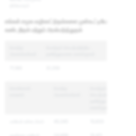
தீவிரவாதம்
எங்கள் சமூக வழிகாட்டுதல்களை முன்கூட்டியே
கண்டறிதல் மற்றும் அமல்படுத்துதல்
மொத்த
மொத்தம் செயற்படுத்திய
அமலாக்கங்கள்
தனித்துவமான கணக்குகள்
71,160
31,250
கொள்கைக்
மொத்த
மொத்தம்
காரணம்
அமலாக்கங்கள்
செயற்படுத்திய
தனித்துவமான
கணக்குகள்
பாலியல் உள்ளடக்கம்
45,345
15,633
குழந்தை பாலியல்
24,656
15,411