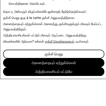
வெளிப்படைத்தன்மை அறிக்கைக்குப் பின்செல்க
செயல்திறனை அளவிடவும்.
தொடர, பின்வரும் விருப்பங்களில் ஒன்றைத் தேர்ந்தெடுக்கவும்:
குக்கீ மெனு
ஒரு à la carte குக்கீ அனுபவத்திற்காக.
அனைத்தையும் ஏற்றுக்கொள்
அனைத்து குக்கீகளுக்கும் மிகவும் மேம்பட்ட
அனுபவத்திற்கும்.
அத்தியாவசியங்கள் மட்டும்
மிகவும் அடிப்படை அனுபவத்திற்கு.
விவரங்களில் ஆர்வமா? எங்கள்
குக்கீ கொள்கையைப்
படிக்கவும்
குக்கீ மெனு
அனைத்தையும் ஏற்றுக்கொள்
அத்தியாவசியம் மட்டுமே
நிறுவனம்
சமூகம்
விளம்பரம் செய்தல்
சட்டரீதியானவை
தனியுரிமைக் கொள்கை