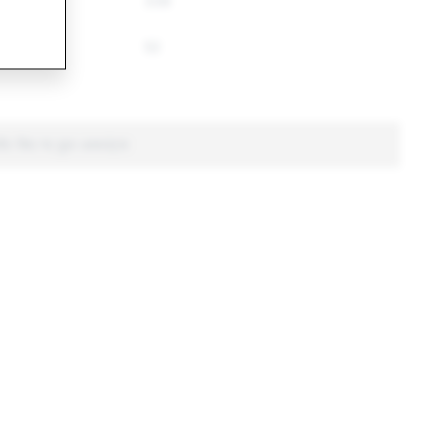
338
52
लीट किए गए कुल अकाउंट्स