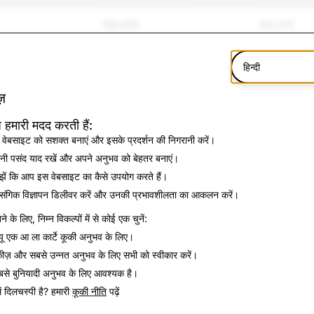
159,906
64,479
काना
256,426
4,223
हिन्दी
16,122
2,688
़
त्महत्या
2,961
592
 हमारी मदद करती हैं:
वेबसाइट को सशक्त बनाएं और इसके प्रदर्शन की निगरानी करें।
9,901
0
ी पसंद याद रखें और अपने अनुभव को बेहतर बनाएं।
ें कि आप इस वेबसाइट का कैसे उपयोग करते हैं।
15,329
78
ासंगिक विज्ञापन डिलीवर करें और उनकी प्रभावशीलता का आकलन करें।
े के लिए, निम्न विकल्पों में से कोई एक चुनें:
16,409
1,211
यू
एक आ ला कार्टे कूकी अनुभव के लिए।
2,221
64
कीज़ और सबसे उन्नत अनुभव के लिए
सभी को स्वीकार करें
।
से बुनियादी अनुभव के लिए आवश्यक है।
1,492
85
ें दिलचस्पी है? हमारी
कूकी नीति
पढ़ें