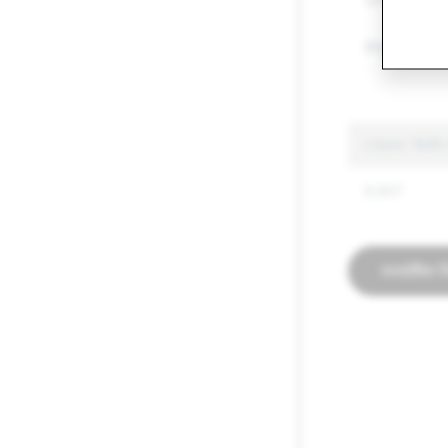
अन्य विनियमित 
द्वेषपूर्ण भाषा
CSEAI: डिलीट 
9,907
पारदर्शिता रि