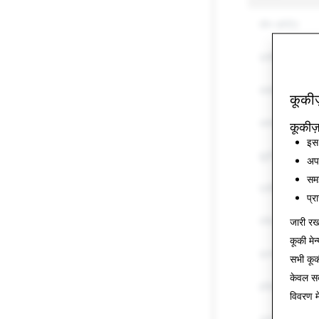
यौन कॉन्टेंट
उत्पीड़न और धम
धमकी और हिंसा
कूकीज
आत्म-हानि और आ
कूकीज़
इस 
झूठी जानकारी
अपन
समझ
प्रतिरूपण
प्र
स्पैम
जारी रखन
कूकी मेन्
ड्रग्स
सभी कू
केवल
सब
हथियार
विवरण म