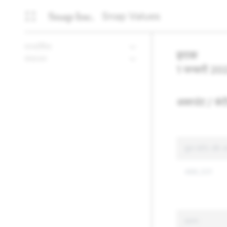
Snap Values
पारदर्शिता
इराक
संसाधन
1 जनवरी 20
अकाउंट / कंटे
कुल कंटेंट और अक
486,331
कारण