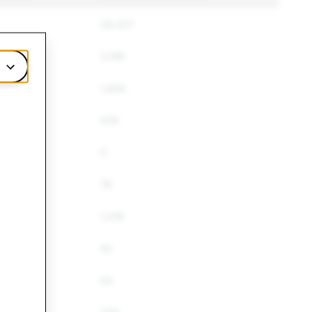
28,327
3,196
1,665
478
0
76
1,018
55
64