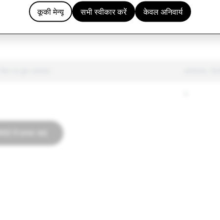
सामान
1,449
417
कूकी मेन्यू
सभी स्वीकार करें
केवल अनिवार्य
4,115
63
किए गए कुल अकाउंट
आतंंकवाद: डि
0
पोर्ट में वापस जाएं