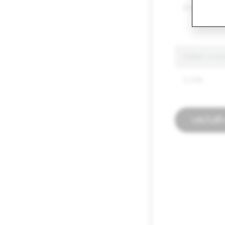
คำพูดสร้างคว
CSEAI: การลบ
3,338
กลับไปที