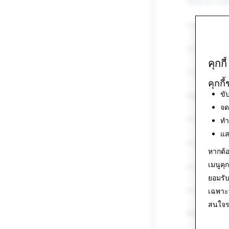
เนื้อหาทางเพ
การคุกคามแล
การข่มขู่แล
คุกกี้
การทำร้ายตั
คุกกี
ขั
ข้อมูลที่เป็นเท
จด
การปลอมตัวเป็น
ทำ
แส
สแปม
หากต้อ
เมนูคุกก
ยาเสพติด
ยอมรับ
อาวุธ
เฉพาะท
สนใจรา
สินค้าควบคุมอ