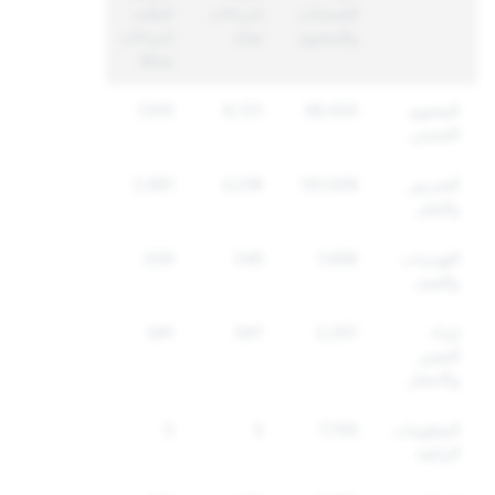
الحسابات
إجراءات
المتّخذ
والمحتوى
ضدّه
إجراءات
ضدّها
المحتوى
38,433
9,721
7,510
الجنسي
التحرش
131,028
3,216
2,951
والتنمّر
التهديدات
7,406
245
229
والعنف
إيذاء
2,257
347
341
النفس
والانتحار
المعلومات
7,705
3
3
الزائفة