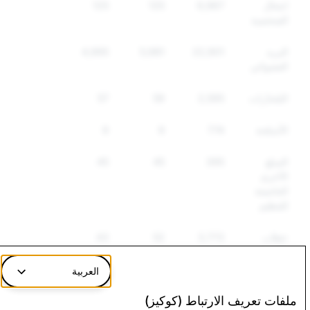
انتحال
6,967
125
125
الشخصية
البريد
22,901
5,981
4,995
العشوائي
المُخدّرات
2,595
59
57
الأسلحة
774
9
9
السلع
395
45
45
الأخرى
الخاضعة
للتنظيم
خطاب
3,773
52
43
الكراهية
العربية
مواد تصوير الاستغلال الجنسي
الإرهاب:
ملفات تعريف الارتباط (كوكيز)