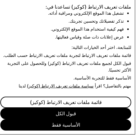
للأطفال والاعتداء عليهم (CSEAI):
إجمالي
ملفات تعريف الارتباط (كوكيز) تساعدنا في:
إجمالي الحسابات المحذوفة
الحسابات
تشغيل هذا الموقع الإلكتروني ومراقبة أدائه.
المحذوفة
تذكر تفضيلاتك وتحسين تجربتك.
0
2,852
فهم كيفية استخدام هذا الموقع الإلكتروني.
عرض إعلانات ذات صلة وقياس فعاليتها.
الرجوع إلى تقارير الشفافية في الهند
للمتابعة، اختر أحد الخيارات التالية:
قائمة ملفات تعريف الارتباط
لتجربة ملفات تعريف الارتباط حسب الطلب.
قبول الكل
لجميع ملفات تعريف الارتباط (كوكيز) وللحصول على التجربة
الأكثر تحسينًا.
الأساسية فقط
للتجربة الأساسية.
مهتم بالتفاصيل؟ اقرأ
سياسة ملفات تعريف الارتباط (كوكيز)
لدينا
قائمة ملفات تعريف الارتباط (كوكيز)
قبول الكل
الأساسية فقط