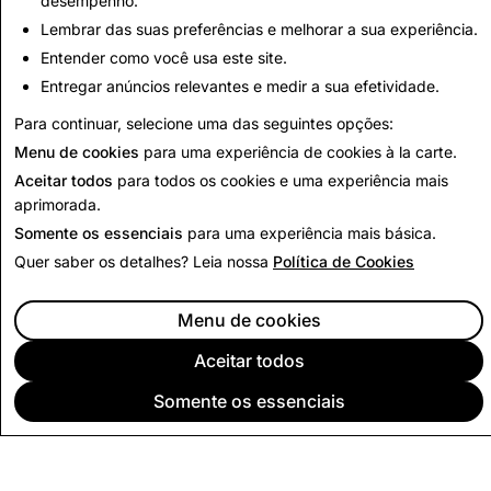
desempenho.
1,865
Lembrar das suas preferências e melhorar a sua experiência.
Entender como você usa este site.
Voltar para Relatórios de Transparência da Índia
Entregar anúncios relevantes e medir a sua efetividade.
Para continuar, selecione uma das seguintes opções:
Menu de cookies
para uma experiência de cookies à la carte.
Aceitar todos
para todos os cookies e uma experiência mais
aprimorada.
Somente os essenciais
para uma experiência mais básica.
Quer saber os detalhes? Leia nossa
Política de Cookies
Menu de cookies
Aceitar todos
Somente os essenciais
EMPRESA
COMUNIDADE
PUBLICIDADE