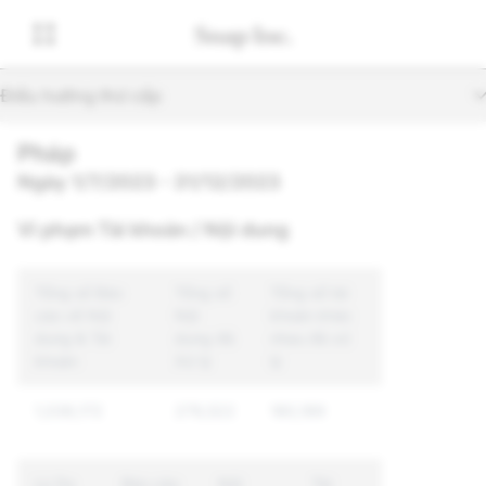
Điều hướng thứ cấp
Pháp
Ngày 1/7/2023 - 31/12/2023
Vi phạm Tài khoản / Nội dung
Tổng số Báo
Tổng số
Tổng số tài
cáo về Nội
Nội
khoản khác
dung & Tài
dung đã
nhau đã xử
khoản
Xử lý
lý
1,036,172
279,522
180,189
Lý Do
Báo cáo
Nội
Tài