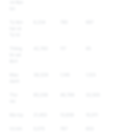
và Bạo
lực
Tự làm
6,234
785
687
hại và
Tự tử
Thông
42,760
117
95
tin sai
lệch
Mạo
38,329
1,145
1,123
danh
Thư
85,338
46,766
32,505
rác
Ma túy
21,453
13,838
10,011
Vũ khí
5,075
767
602