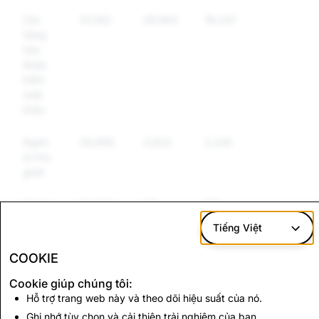
Các
57,262
26,893
18,247
hàng
hóa
được
kiểm
soát
khác
Ngôn
26,690
3,833
3,245
từ thù
ghét
Khủng
12,336
211
176
bố và
Tiếng Việt
Bạo
lực
COOKIE
cực
đoan
Cookie giúp chúng tôi:
Hỗ trợ trang web này và theo dõi hiệu suất của nó.
Ghi nhớ tùy chọn và cải thiện trải nghiệm của bạn.