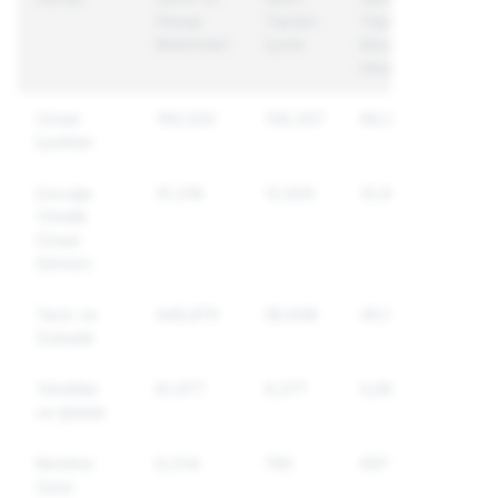
Hesap
Yapılan
Yapılan
Bildirimleri
İçerik
Benzersiz
Hesaplar
Cinsel
190,530
106,307
66,992
İçerikler
Çocuğa
41,318
12,935
10,997
Yönelik
Cinsel
Sömürü
Taciz ve
446,870
56,648
45,140
Zorbalık
Tehditler
61,977
9,277
5,983
ve Şiddet
Kendine
6,234
785
687
Zarar