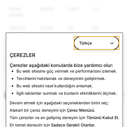
Nefret
26,690
3,833
3,245
Söylemi
Terörizm
12,336
211
176
ve Şiddet
İçeren
Türkçe
Aşırılık
ÇEREZLER
CSEAI: Tüm Hesaplar Devre Dışı
Çerezler aşağıdaki konularda bize yardımcı olur:
Bu web sitesine güç vermek ve performansını izlemek.
15,201
Tercihlerini hatırlamak ve deneyimini geliştirmek.
Bu web sitesini nasıl kullandığını anlamak.
İlgili reklamlar sunmak ve bunların etkinliklerini ölçmek.
Şeffaflık Raporu'na Geri Dön
Devam etmek için aşağıdaki seçeneklerden birini seç:
Alakart bir çerez deneyimi için
Çerez Menüsü
.
Tüm çerezler ve en gelişmiş deneyim için
Tümünü Kabul Et
.
En temel deneyim için
Sadece Gerekli Olanlar
.