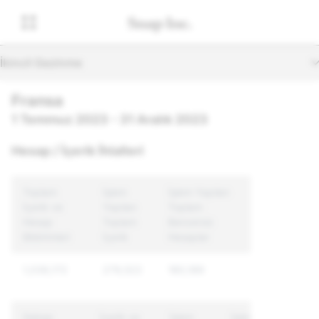
İkincil Gezinme
Fransa
1 Temmuz 2023 - 31 Aralık 2023
Hesap / İçerik İhlalleri
Toplam
İşlem
İşlem Yapılan
İçerik ve
Yapılan
Toplam
Hesap
Toplam
Benzersiz
Bildirimleri
İçerik
Hesaplar
1,036,172
279,522
180,189
Sebep
İçerik ve
İşlem
İşlem