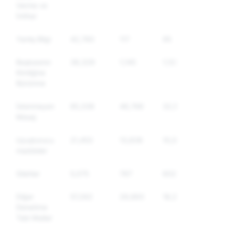
Verme ve
İntihar
Yanlış Bilgi
42,760
117
95
Başkasının
38,329
1,145
1,123
Kimliğine
Bürünme
İstenmeyen
85,338
46,766
32,505
Mesaj
Uyuşturucu
21,453
13,838
10,011
maddeler
Silahlar
5,075
767
602
Diğer
57,262
26,893
18,247
Denetime
Tabi Mallar