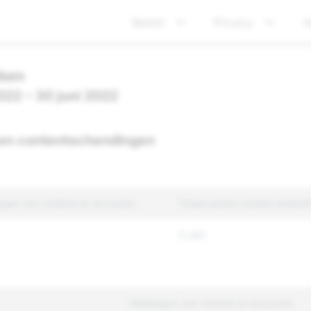
Beleid
Privacy
V
ken
2022 – 30 juni 2022
en contentschendingen
ngen van content en accounts
Totaal aantal content bestraf
11,481
Meldingen van content en accounts