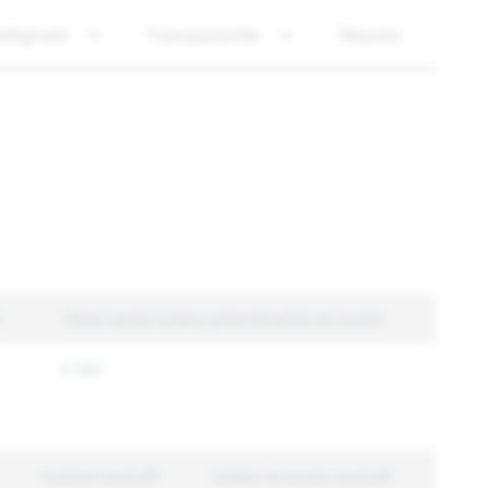
eiligheid
Transparantie
Nieuws
t
Totaal aantal unieke gehandhaafde accounts
6,582
Content bestraft
Unieke accounts bestraft