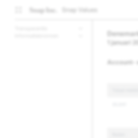
Snap Values
Transparantie
Denemar
Informatiebronnen
1 januari 
Account- 
Totaal meldi
30,641
Reden