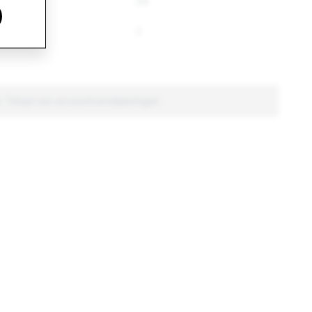
28
24
8
7
: Totaal van accountverwijderingen