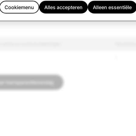
7,463
Cookiemenu
Alles accepteren
Alleen essentiële
atie
762
 aantal accountverwijderingen
Terrorisme
1
ar transparantieverslag