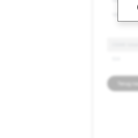
Imitatie
Valse inform
CSAM: totaal
534
Terug na