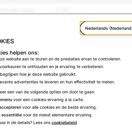
drukkelijke content
13,709
 en pesten
3,120
Nederlands (Nederland
1,869
KIES
n en geweld
1,337
ies helpen ons:
ze website aan te sturen en de prestaties ervan te controleren.
1,268
 voorkeuren te onthouden en je ervaring te verbeteren.
 begrijpen hoe je deze website gebruikt.
eguleerde goederen
211
levante advertenties te leveren en hun effectiviteit te meten.
teer een van de volgende opties om door te gaan:
354
emenu
voor een cookies-ervaring à la carte.
ing en zelfmoord
379
 accepteren
voor alle cookies en de beste ervaring.
 essentiële
voor de meest elementaire ervaring.
169
sse in de details? Lees ons
cookiebeleid