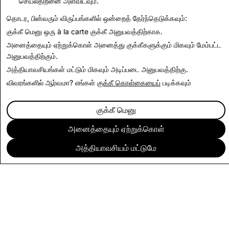
செயல்திறனை அளவிடவும்.
தொடர, பின்வரும் விருப்பங்களில் ஒன்றைத் தேர்ந்தெடுக்கவும்:
குக்கீ மெனு
ஒரு à la carte குக்கீ அனுபவத்திற்காக.
அனைத்தையும் ஏற்றுக்கொள்
அனைத்து குக்கீகளுக்கும் மிகவும் மேம்பட்ட
அனுபவத்திற்கும்.
அத்தியாவசியங்கள் மட்டும்
மிகவும் அடிப்படை அனுபவத்திற்கு.
விவரங்களில் ஆர்வமா? எங்கள்
குக்கீ கொள்கையைப்
படிக்கவும்
குக்கீ மெனு
அனைத்தையும் ஏற்றுக்கொள்
அத்தியாவசியம் மட்டுமே
நிறுவனம்
சமூகம்
விளம்பரம் செய்தல்
சட்டரீதியானவை
தனியுரிமைக் கொள்கை
சேவை நிபந்தனைகள்