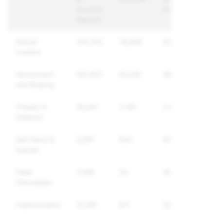
Account
Enforced
Reports
Sexual
124,703
78,969
57,907
Content
Harassment
183,807
55,045
48,011
and Bullying
Threats &
16,647
3,185
2,632
Violence
Self-Harm &
3,697
944
870
Suicide
False
7,388
24
16
Information
Impersonation
12,106
521
520