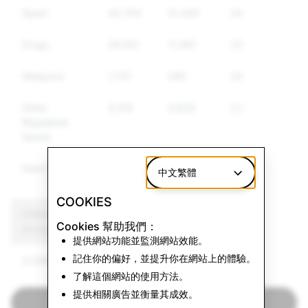
Spam
42,794
31,449
24,857
Drugs
26,103
11,397
7,900
Weapons
1,731
265
246
Other
4,315
3,628
2,839
Regulated
Goods
Hate Speech
9,154
3,209
2,745
中文繁體
COOKIES
CSEAI: Total
Terrorism: Total
Cookies 幫助我們：
Account Deletions
Account Deletions
提供網站功能並監測網站效能。
記住你的偏好，並提升你在網站上的體驗。
3,296
0
了解這個網站的使用方法。
提供相關廣告並衡量其成效。
返回透明度報告