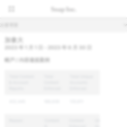
次要導覽
加拿大
2023 年 1 月 1 日 - 2023 年 6 月 30 日
帳戶 / 內容違規案例
Total Content
Total
Total Unique
& Account
Content
Accounts
Reports
Enforced
Enforced
432,445
188,636
135,811
Reason
Content
Content
Unique
&
Enforced
Accounts