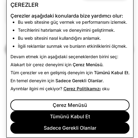
ÇEREZLER
CSAM: Toplam
Terörizm: Toplam
Çerezler aşağıdaki konularda bize yardımcı olur:
Silinen Hesap
Silinen Hesap
Bu web sitesine güç vermek ve performansını izlemek.
Tercihlerini hatırlamak ve deneyimini geliştirmek.
3,167
0
Bu web sitesini nasıl kullandığını anlamak.
İlgili reklamlar sunmak ve bunların etkinliklerini ölçmek.
Şeffaflık Raporu'na Geri Dön
Devam etmek için aşağıdaki seçeneklerden birini seç:
Alakart bir çerez deneyimi için
Çerez Menüsü
.
Tüm çerezler ve en gelişmiş deneyim için
Tümünü Kabul Et
.
En temel deneyim için
Sadece Gerekli Olanlar
.
Ayrıntılar ilgini mi çekiyor?
Çerez Politikamızı
oku
Çerez Menüsü
Tümünü Kabul Et
Sadece Gerekli Olanlar