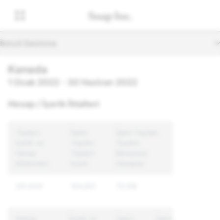
İkincil Gezinme
Kanada
1 Ocak 2022 - 30 Haziran 2022
Hesap / İçerik İhlalleri
Toplam
İşlem
İşlem Yapılan
İçerik ve
Yapılan
Toplam
Hesap
Toplam
Benzersiz
Bildirimleri
İçerik
Hesaplar
261,830
104,851
73,158
Sebep
İçerik ve
İşlem
İşlem