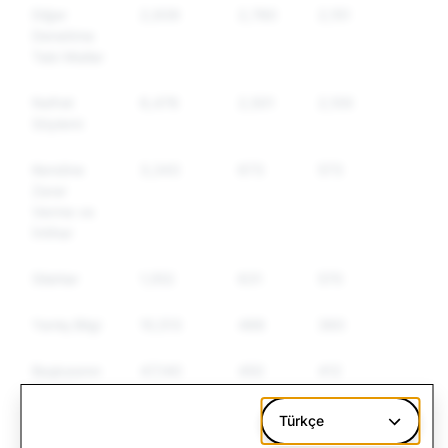
Diğer
2,939
2,780
2,151
Denetime
Tabi Mallar
Nefret
6,476
2,501
2,109
Söylemi
Kendine
3,343
673
573
Zarar
Verme ve
İntihar
Silahlar
1,552
631
570
Yanlış Bilgi
10,513
488
360
Başkasının
47,140
450
412
Kimliğine
Bürünme
Türkçe