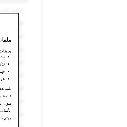
المحتوى الجنس
التحرش والتنمّر
التهديدات والع
ملفات
إيذاء النفس وال
ملفات 
تشغ
المعلومات الزا
تذك
فهم
انتحال الشخصي
عرض
البريد العشوائي
للمتابعة
قائمة م
المُخدّرات
قبول ال
الأساس
الأسلحة
مهتم با