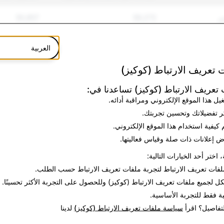
ي
59,272
50,857
4,132
8,837
العربية
نف
1,096
475
 تعريف الارتباط (كوكيز)
انتحار
122
23
تعريف الارتباط (كوكيز) تساعدنا في:
يل هذا الموقع الإلكتروني ومراقبة أدائه.
ئفة
573
0
ر تفضيلاتك وتحسين تجربتك.
 كيفية استخدام هذا الموقع الإلكتروني.
ة
7,383
61
 إعلانات ذات صلة وقياس فعاليتها.
، اختر أحد الخيارات التالية:
12,280
11,334
لفات تعريف الارتباط
لتجربة ملفات تعريف الارتباط حسب الطلب.
80
403
كل
لجميع ملفات تعريف الارتباط (كوكيز) وللحصول على التجربة الأكثر تحسينًا.
ية فقط
للتجربة الأساسية.
19
51
لتفاصيل؟ اقرأ
سياسة ملفات تعريف الارتباط (كوكيز)
لدينا