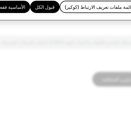
لخاضعة للتنظيم
80
45
ئمة ملفات تعريف الارتباط (كوكيز)
قبول الكل
الأساسية فقط
16
146
جنسي للأطفال والاعتداء عليهم (CSEAI): إجمالي الحسابات المحذوفة
تقرير الشفافية