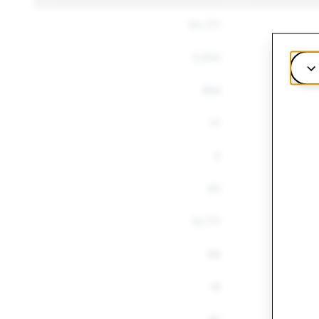
33,777
3,933
464
21
0
60
10,717
68
19