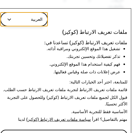
والتطرف
العنيف
العربية
ملفات تعريف الارتباط (كوكيز)
استغلال الأطفال والاعتداء الجنسي عليهم (CSEA):
إجمالي الحسابات المُعطّلة
ملفات تعريف الارتباط (كوكيز) تساعدنا في:
تشغيل هذا الموقع الإلكتروني ومراقبة أدائه.
2,397
تذكر تفضيلاتك وتحسين تجربتك.
فهم كيفية استخدام هذا الموقع الإلكتروني.
العودة إلى تقرير الشفافية
عرض إعلانات ذات صلة وقياس فعاليتها.
للمتابعة، اختر أحد الخيارات التالية:
قائمة ملفات تعريف الارتباط
لتجربة ملفات تعريف الارتباط حسب الطلب.
قبول الكل
لجميع ملفات تعريف الارتباط (كوكيز) وللحصول على التجربة
الأكثر تحسينًا.
الأساسية فقط
للتجربة الأساسية.
مهتم بالتفاصيل؟ اقرأ
سياسة ملفات تعريف الارتباط (كوكيز)
لدينا