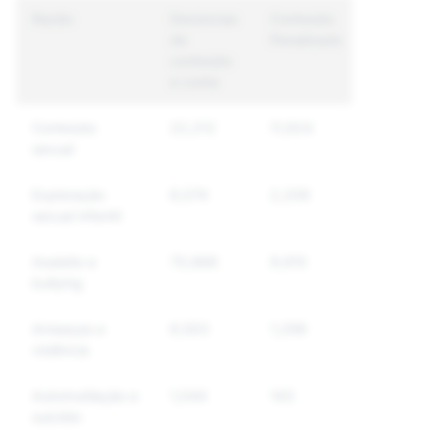
Razão
Denúncias
Conteúdo
Contas
de
Penalizado
Únicas
conteúdo
Penalizada
e conta
Conteúdo
22,212
11,924
7,817
sexual
Exploração
6,074
2,209
2,043
sexual infantil
Assédio e
70,968
9,910
8,029
bullying
Ameaças e
6,503
1,298
889
violência
Automutilação e
1,044
143
117
suicídio