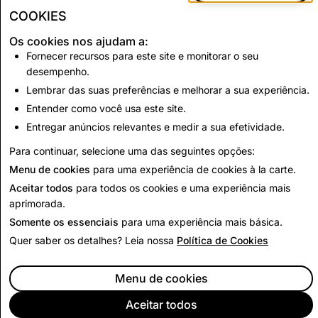
Informações
3,650
11
10
COOKIES
falsas
Os cookies nos ajudam a:
Fornecer recursos para este site e monitorar o seu
desempenho.
CSEAI: total de contas desabilitadas
Lembrar das suas preferências e melhorar a sua experiência.
3,192
Entender como você usa este site.
Entregar anúncios relevantes e medir a sua efetividade.
Voltar para Relatório de Transparência
Para continuar, selecione uma das seguintes opções:
Menu de cookies
para uma experiência de cookies à la carte.
Aceitar todos
para todos os cookies e uma experiência mais
aprimorada.
Somente os essenciais
para uma experiência mais básica.
Quer saber os detalhes? Leia nossa
Política de Cookies
Menu de cookies
Aceitar todos