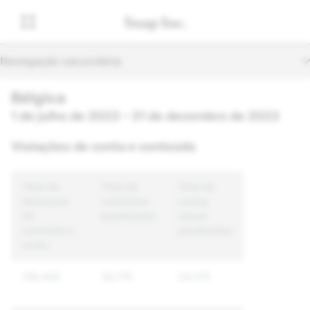
Navegação secundária
Bélgica
1 de julho de 2023 – 31 de dezembro de 2023
Violações de conta e conteúdo
Total de
Total de
Total de
denúncias
conteúdos
contas
de
penalizados
únicas
conteúdo e
penalizadas
conta
138,408
35,770
24,275