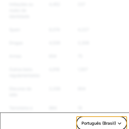
Imitações ou
4,452
237
237
roubo de
identidade
Spam
9,074
4,227
3,147
Drogas
4,539
3,306
2,191
Armas
654
75
58
Outros bens
4,918
1,507
1,016
regulamentados
Discurso de
3,336
904
796
ódio
Terrorismo e
984
19
17
extremismo
violento
Português (Brasil)