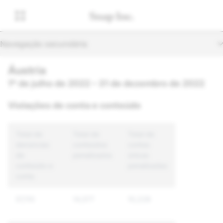
Navegação secundária
Áustria
1º de julho de 2022 – 31 de dezembro de 2022
Violações de conta e conteúdo
Total de
Total de
Total de
denúncias
conteúdos
contas
de
penalizados
únicas
conteúdo e
penalizadas
conta
57,110
14,577
10,228