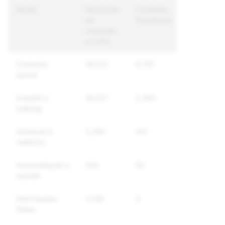
Razão
Denúncias
Conteúdo
Contas
de
Penalizado
Únicas
conteúdo
Penalizada
e conta
Conteúdo
18,072
8,797
5,380
sexual
Assédio e
18,027
2,463
2,171
bullying
Ameaças e
2,280
412
332
violência
Automutilação e
332
52
46
suicídio
Informações
1,038
3
3
falsas