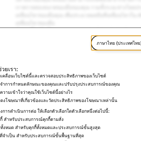
เราตรวจสอบขนาดของมือของคุณ รวมทั้งระยะห่างโดยประ
เคลื่อนไหวของมือคุณ เพื่อประมวลผลมือที่เคลื่อนไหวใน
เคลื่อนไหวของมือ
ข้อมูลเกี่ยวกับเสียงของคุณ
คุณจะต้องใช้คำสั่งเสียงในการสื
หมายความว่าเราจะประมวลผลเสียงของคุณเพื่อถอดเสียงเป
ภาษาไทย (ประเทศไทย
ตัวคุณได้เมื่อคุณใช้ Spectacles
ข้อมูลเกี่ยวกับสภาพแวดล้อมของคุณ:
เราเก็บรวบรวมข้อมูลเ
เช่น เราอาจจดจำวัตถุในสภาพแวดล้อมของคุณ เช่น กำแพง 
้ช่วยเรา:
ประมาณขนาด รูปร่าง และระยะห่างของวัตถุเหล่านั้น ข้อม
บเคลื่อนเว็บไซต์นี้และตรวจสอบประสิทธิภาพของเว็บไซต์
ให้แก่คุณ
จำการกำหนดลักษณะของคุณและปรับปรุงประสบการณ์ของคุณ
การปรับความพอดี
เพื่อให้แน่ใจว่า Spectacles เหมาะกับคุณที
ความเข้าใจว่าคุณใช้เว็บไซต์นี้อย่างไร
พอดีและความชอบ:
ดงโฆษณาที่เกี่ยวข้องและวัดประสิทธิภาพของโฆษณาเหล่านั้น
ระยะห่างระหว่างดวงตา
เราจะรวบรวมข้อมูลเกี่ยวกับระยะห
ความสะดวกสบาย ความชัดเจนของภาพ และประสบการณ์ AR 
งการดำเนินการต่อ ให้เลือกตัวเลือกใดตัวเลือกหนึ่งต่อไปนี้:
นี้แก่เราได้ด้วยตนเองผ่านแอป Spectacles หรือเราจะป
ี้
สำหรับประสบการณ์คุกกี้ตามสั่ง
กล้องเมื่อคุณใช้ Spectacles ครั้งแรก ข้อมูลระยะห่างระห
ทั้งหมด
สำหรับคุกกี้ทั้งหมดและประสบการณ์ขั้นสูงสุด
อุปกรณ์ Spectacles ของคุณ คุณสามารถเปลี่ยนแปลงกา
ี่จำเป็น
สำหรับประสบการณ์ขั้นพื้นฐานที่สุด