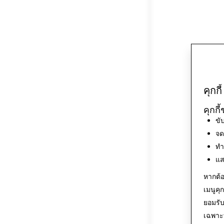
คุกกี้
คุกกี
ขั
จด
ทำ
แส
หากต้อ
เมนูคุกก
ยอมรับ
เฉพาะท