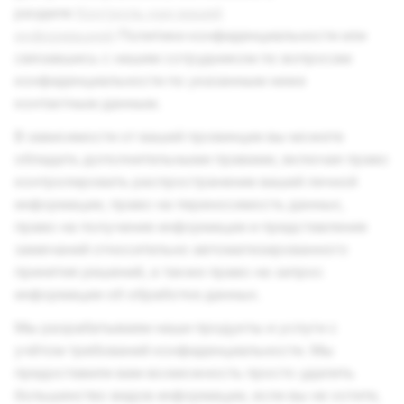
разделе
Контроль над вашей
информацией
Политики конфиденциальности или
связавшись с нашим сотрудником по вопросам
конфиденциальности по указанным ниже
контактным данным.
В зависимости от вашей провинции вы можете
обладать дополнительными правами, включая право
контролировать распространение вашей личной
информации, право на переносимость данных,
право на получение информации и представление
замечаний относительно автоматизированного
принятия решений, а также право на запрос
информации об обработке данных.
Мы разрабатываем наши продукты и услуги с
учётом требований конфиденциальности. Мы
предоставили вам возможность просто удалить
большинство видов информации, если вы не хотите,