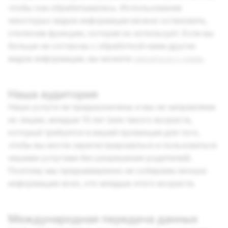
чтобы она обрабатывалась. Использование
некоторых видов информации можно остановить,
отключив функцию, которая их использует. Если вы
больше не согласны с обработкой нами других
видов информации, вы можете
связаться с нами
.
Наша аудитория
Наши услуги не предназначены и мы не направляем
их лицам, младше 13 лет (или такого возраста,
который требуется в вашей провинции для того,
чтобы вы могли зарегистрироваться и пользоваться
нашими услугами без разрешения родителей).
Поэтому мы преднамеренно не собираем личную
информацию всех, кто младше этого возраста.
Международная передача данных