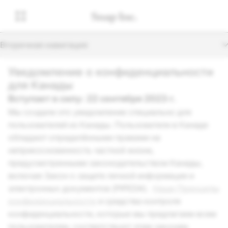
Вторичная навигация
Уведомление о конфиденциальности
для Канады
Вступает в силу: 22 сентября 2023 г.
Мы создали это уведомление специально для
пользователей из Канады. Пользователи в Канаде
обладают определёнными правами на
неприкосновенность частной жизни,
предусмотренными законодательством Канады,
включая Закон о защите личной информации и
электронных документов (PIPEDA).
Наши Принципы
конфиденциальности
и средства контроля
конфиденциальности, которые мы предлагаем всем
пользователям, соответствуют этим законам.