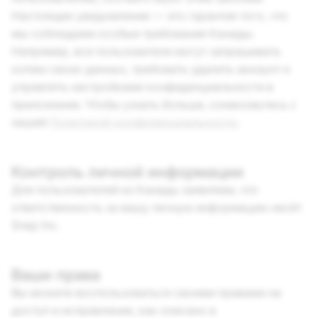
Настоящее уведомление — это гарантия того, что
мы соблюдаем особые требования Канады.
Например, все пользователи могут запрашивать
копию своих данных, требовать удалить аккаунт и
управлять настройками конфиденциальности в
приложении. Чтобы узнать больше, ознакомьтесь с
нашей
Политикой конфиденциальности
.
Контроль личной информации
Для пользователей из Канады заявляем, что
ответственность за вашу личную информацию несёт
Snap Inc.
Ваши права
Вы можете воспользоваться своими правами на
доступ и исправление, как описано в