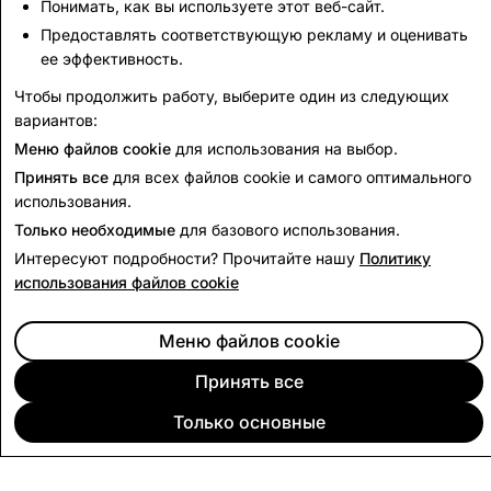
жалобы можно направлять в нашу
службу
Понимать, как вы используете этот веб-сайт.
поддержки
или нашему сотруднику по вопросам
Предоставлять соответствующую рекламу и оценивать
конфиденциальности по адресу dpo@snap.com. Вы
ее эффективность.
также имеете право подать жалобу в
Управление
Чтобы продолжить работу, выберите один из следующих
комиссара по защите частной жизни Канады
или
вариантов:
местному комиссару по защите частной жизни.
Меню файлов cookie
для использования на выбор.
Принять все
для всех файлов cookie и самого оптимального
использования.
Только необходимые
для базового использования.
Интересуют подробности? Прочитайте нашу
Политику
использования файлов cookie
Меню файлов cookie
Принять все
Только основные
КОМПАНИЯ