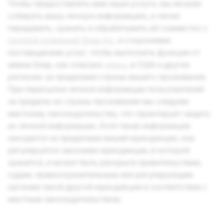
Чтобы предоставлять вам наши услуги, мы можем
собирать вашу личную информацию, а также
передавать, хранить и обрабатывать её совместно с
группой компаний
Snap Inc.
и сторонними
поставщиками услуг, чтобы выполнять функции от
имени Snap, как описано
здесь
, в США и других
регионах за пределами страны вашего проживания.
При пересылке личной информации пользователей
за пределы их страны проживания мы следуем
местному законодательству, что гарантирует защиту
их личной информации. Хотя такая информация
находится за пределами вашей юрисдикции, она
регулируется законами юрисдикции, в которой
хранится, и может быть раскрыта правительствам,
судам, правоохранительным или регулирующим
органам такой другой юрисдикции в соответствии с
местным законодательством.