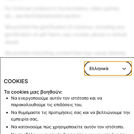
For fictional violence in movie trailers, video games,
etc., see the Entertainment section.
We prohibit the glorification of violence, including any
glorification of self-harm, war, murder, abuse or animal
abuse.
We prohibit disturbing content that may cause distress,
such as graphic depictions of gore, physical afflictions,
bodily fluids, and certain medical or cosmetic
Ελληνικά
procedures.
COOKIES
We allow spooky and scary ads, but please avoid
Τα cookies μας βοηθούν:
intense jump scares and audio of prolonged screaming
Να ενεργοποιούμε αυτόν τον ιστότοπο και να
or crying.
παρακολουθούμε τις επιδόσεις του.
Να θυμόμαστε τις προτιμήσεις σας και να βελτιώνουμε την
εμπειρία σας.
Up Next:
Να κατανοούμε πώς χρησιμοποιείτε αυτόν τον ιστότοπο.