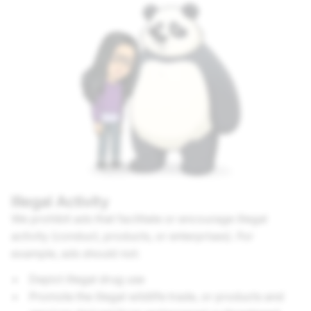
Illegal Activity
We prohibit ads that facilitate or encourage illegal
activity (conduct, products, or enterprises). For
example, ads should not:
Depict illegal drug use
Promote the illegal wildlife trade, or products and