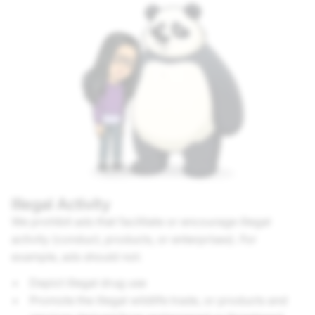
Illegal Activity
We prohibit ads that facilitate or encourage illegal
activity (conduct, products, or enterprises). For
example, ads should not:
Depict illegal drug use
Promote the illegal wildlife trade, or products and