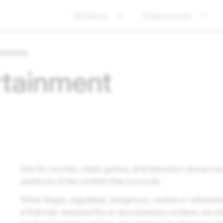
Richtlinie
Datenschutz
irements
rtainment
Ads for movies, video games, and television shows mus
audience of the content they promote.
When illegal, regulated, dangerous, violent or otherwi
a fictional, newsworthy or documentary context, we wi