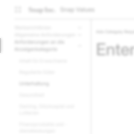
Snap Values
Werberichtlinien
Ads Category Requ
Allgemeine Anforderungen
Anforderungen an die
Ente
Anzeigenkategorie
Inhalt für Erwachsene
Regulierte Güter
Unterhaltung
Gesundheit
Gaming, Glücksspiel und
Lotterien
Finanzprodukte und -
dienstleistungen