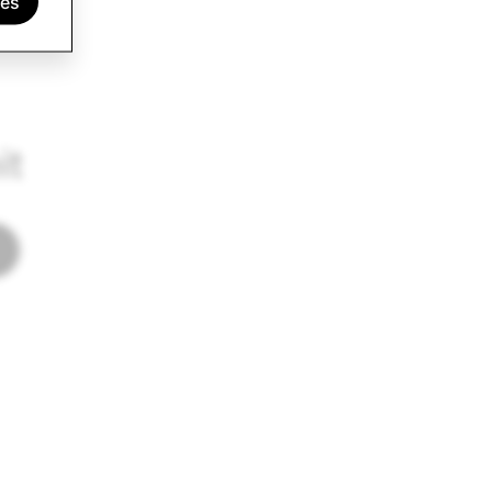
ies
it