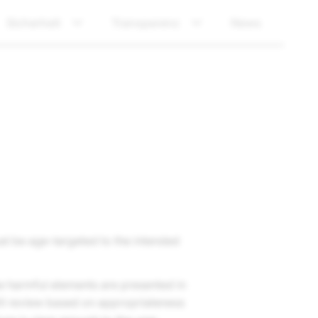
Sicherheit
Transparenz
News
t be age-targeted to the intended
se harmful elements are presented in
ll review based on appropriateness