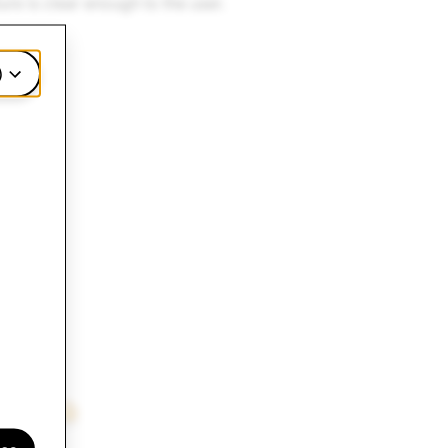
ure is clear enough to the user.
)