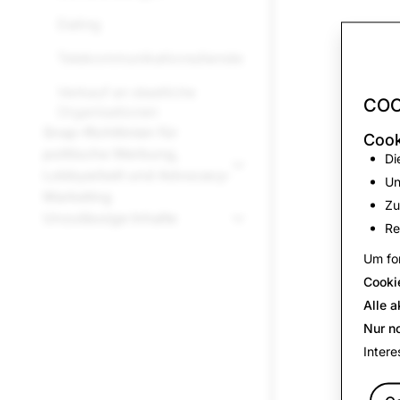
Dating
Telekommunikationsdienste
Verkauf an staatliche
COO
Organisationen
Snap-Richtlinien für
Cook
politische Werbung,
Di
Lobbyarbeit und Advocacy-
Un
Marketing
Zu
Unzulässige Inhalte
Re
Um for
Cooki
Alle a
Nur n
Intere