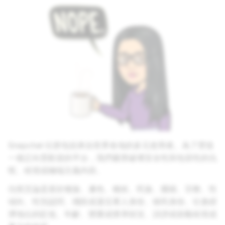
Snapchat 社群包括來自世界各地的多元使用者。為了營造
一個正向受歡迎的平台，我們嚴禁破壞安全性與包容性的仇
恨、歧視或極端主義內容。
仇恨言論是基於種族、膚色、種姓、民族、國籍、宗教、性
傾向、性別認同、殘疾或退伍軍人身份、移民身份、社會經
濟地位的貶低、年齡、體重或懷孕狀況、誹謗或鼓勵歧視或