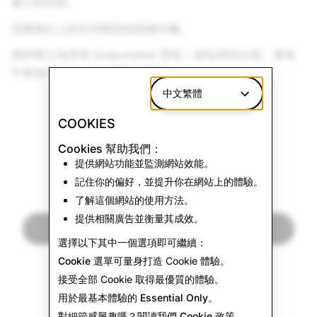
暴力的內容。
請避免以上的任何類別的刻板印象。
我們努力為所有 Snapchatter 營造一個包容的社群。避免
不當使用具有文化敏感性的圖像。
中文繁體
COOKIES
Up Next:
Illegal and Dangerous
Cookies 幫助我們：
提供網站功能並監測網站效能。
Activity
記住你的偏好，並提升你在網站上的體驗。
了解這個網站的使用方法。
提供相關廣告並衡量其成效。
Read Next
選擇以下其中一個選項即可繼續：
Cookie 選單
可量身打造 Cookie 體驗。
接受全部
Cookie 取得最優質的體驗。
用於最基本體驗的
Essential Only
。
對細節感興趣嗎？閱讀我們
Cookie 政策