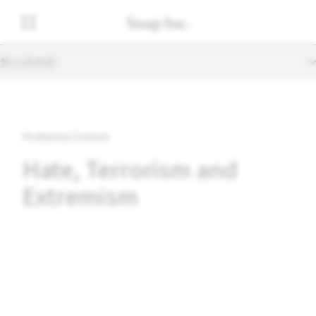
禁止的內容
Prohibited Content
Hate, Terrorism and
Extremism