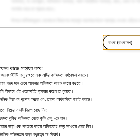
অক্ষমতা, বা ভেটেরান্স, অভিবাসন অবস্থা, আর্থ-সামাজিক অবস্থা, বয়স, ওজন বা গর্ভ
অপমান করে বা প্রচার করে।
উপরে তালিকাভুক্ত যেকোনো বিভাগের বদ্ধমূল ধারণাগুলোকে প্রশ্রয় দেওয়া এড়িয়ে
আমরা সকল Snapchatter-দের জন্য একটি অন্তর্ভুক্তিমূলক কমিউনিটি বজায় রাখা
অনুপযুক্ত ব্যবহার এড়িয়ে চলুন।
বাংলা (বাংলাদেশ)
যেসব কাজে সাহায্য করে:
ওয়েবসাইটটি চালু রাখতে এবং এটির কর্মক্ষমতা পর্যবেক্ষণ করতে।
ার পছন্দ মনে রেখে আপনার অভিজ্ঞতা আরও ভালো করতে।
ি কীভাবে এই ওয়েবসাইট ব্যবহার করেন তা বুঝতে।
াসঙ্গিক বিজ্ঞাপন প্রদান করতে এবং তাদের কার্যকারিতা যাচাই করতে।
েতে, নিচের একটি বিকল্প বেছে নিন:
ন্দমত কুকির অভিজ্ঞতা পেতে
কুকি মেনু
-তে যান।
িজের জন্য এবং সবচেয়ে ভালো অভিজ্ঞতার জন্য
সবগুলো বেছে নিন
।
 মৌলিক অভিজ্ঞতার জন্য
শুধুমাত্র অপরিহার্য
।