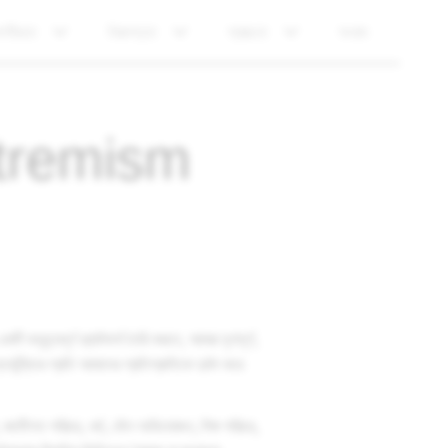
পনীয়তা
নিরাপত্তা
স্বচ্ছতা
সংবাদ
xtremism
ধুত্বপূর্ণ প্ল্যাটফর্ম তৈরি করতে, আমরা ঘৃণাপূর্ণ,
র্ভুক্তির প্রতি আমাদের প্রতিশ্রুতিকে দুর্বল করে
া, জাতীগত পরিচয়, ধর্ম, যৌন অভিযোজন, লিঙ্গ পরিচয়,