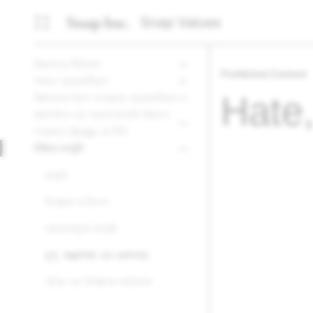
Snap Values
বিজ্ঞাপনের নীতিমালা
Prohibited Content
সাধারণ প্রয়োজনীয়তা
Hate
বিজ্ঞাপনের বিভাগ সংক্রান্ত প্রয়োজনীয়তা
রাজনৈতিক এবং অ্যাডভোকেসি বিজ্ঞাপন
সংক্রান্ত Snap এর নীতি
নিষিদ্ধ কনটেন্ট
হয়রানি
হিংসাত্মক বা বিভৎস
প্রতারণামূলক কনটেন্ট
ঘৃণা, সন্ত্রাসবাদ এবং চরমপন্থা
অবৈধ এবং বিপজ্জনক কার্যকলাপ