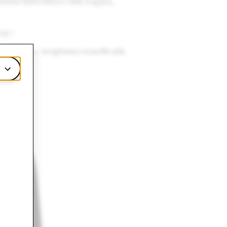
াবস্থার স্থিতির ভিত্তিতে বৈষম্য বা জুলুমকে,
 চলুন।
র চেষ্টা করি। সাংস্কৃতিকভাবে সংবেদনশীল ছবির