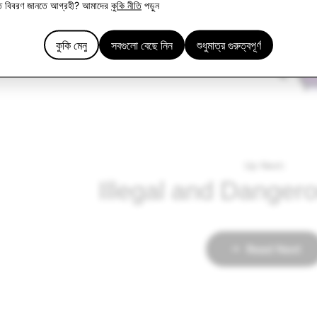
িত বিবরণ জানতে আগ্রহী? আমাদের
কুকি নীতি
পড়ুন
কুকি মেনু
সবগুলো বেছে নিন
শুধুমাত্র গুরুত্বপূর্ণ
Up Next:
Illegal and Dangero
Read Next