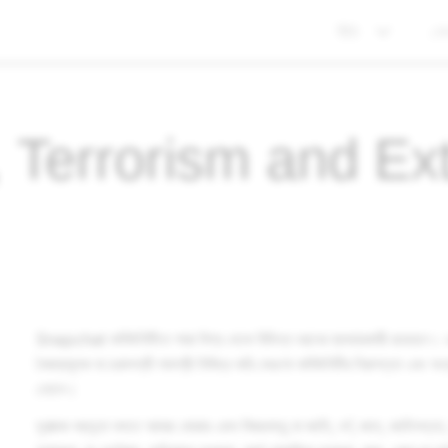
নীতি
গো
, Terrorism and E
Snapchat কমিউনিটিতে সারা বিশ্ব থেকে বিভিন্ন ধরনের ব্যবহারকারী রয়েছেন। একটি বন্
বৈষম্যমূলক বা চরমপন্থী সামগ্রী নিষিদ্ধ করি যেগুলো কমিউনিটির নিরাপত্তা এবং অন্ত
তোলে।
ঘৃণাত্মক বক্তৃতা বলতে আমরা বোঝায় এমন বিষয়বস্তু যা জাতি, বর্ণ, জাত, জাতিসত্ত