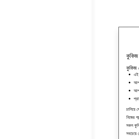
কুকিজ
কুকিজ 
এই 
আপন
আপন
প্র
চালিয়ে য
নিজের পছ
সকল কুক
সবচেয়ে