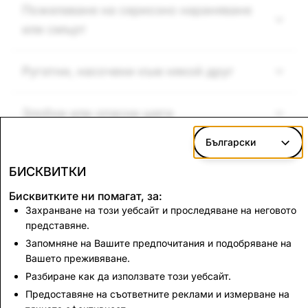
Пожелаване на сериозно нараняване
или смърт
Ругатни, насочени към някой друг
Злобни или опасни шеги
Български
Нечувствителност по отношение на
БИСКВИТКИ
трагични събития или теми
Бисквитките ни помагат, за:
Захранване на този уебсайт и проследяване на неговото
представяне.
Запомняне на Вашите предпочитания и подобряване на
Следва:
Вашето преживяване.
Смущаващо или
Разбиране как да използвате този уебсайт.
насилствено съдържание
Предоставяне на съответните реклами и измерване на