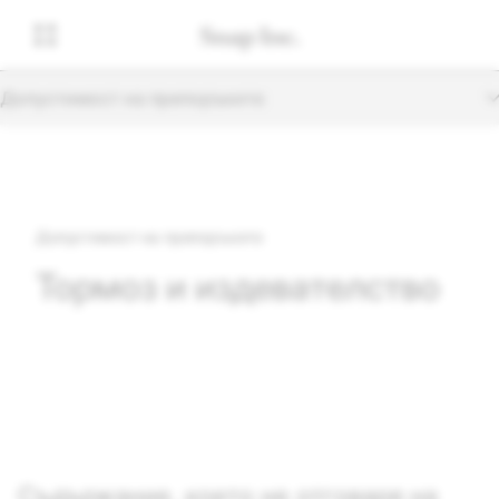
Допустимост на препоръките
Допустимост на препоръките
Тормоз и издевателство
Съдържание, което не отговаря на