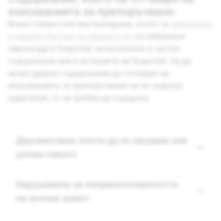
изискванията за препоръчване:
Всеки тормоз или малтретиране, които са
забранени
в нашите Насоки за общността
, са забранени
навсякъде в Snapchat, включително в частно
съдържание или в историята на Snapchat. За да
може дадено съдържание да отговаря на
изискванията за препоръчване на по-широка
аудитория, то не трябва да съдържа:
Двусмислени опити да се засрами или
унижи някого
Нарушаване на неприкосновеността
на личния живот