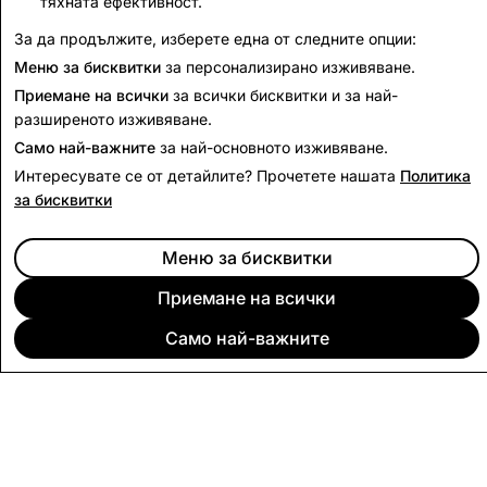
тяхната ефективност.
За да продължите, изберете една от следните опции:
Прочетете още
Меню за бисквитки
за персонализирано изживяване.
Приемане на всички
за всички бисквитки и за най-
разширеното изживяване.
Само най-важните
за най-основното изживяване.
Интересувате се от детайлите? Прочетете нашата
Политика
за бисквитки
Меню за бисквитки
Приемане на всички
Само най-важните
ДРУЖЕСТВО
ОБЩНОСТ
РЕКЛАМА
ПРАВЕН