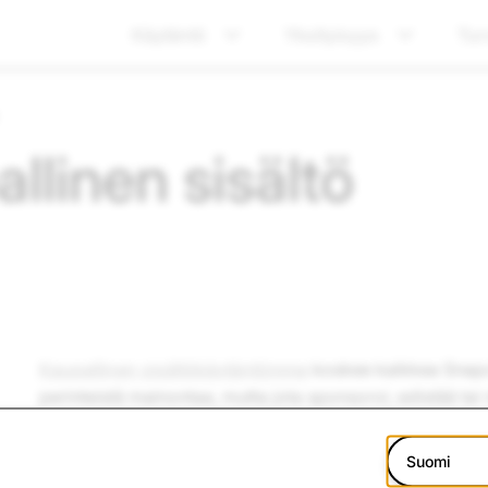
Käytäntö
Yksityisyys
Tur
llinen sisältö
Kaupallinen sisältökäytäntömme
koskee kaikkea Snapch
perinteistä mainontaa, mutta jota sponsoroi, edistää ta
tuote tai palvelu (mukaan lukien oma tuotemerkkisi tai yr
julkaisemiseen on kannustettu rahallisella maksulla tai ilm
Suomi