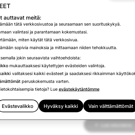
Kaupallista sisältöä ei voida suositella, jos:
EET
Se rikkoo mitään osaa
kaupallisen sisällön käyt
t auttavat meitä:
Se ei paljasta kaupallista luonnettaan.
Snap tarjoa
tämään tätä verkkosivustoa ja seuraamaan sen suorituskykyä.
tietotyökalun ja profiili-tason ikä- ja sijaintityökalut
maan valintasi ja parantamaan kokemustasi.
sisällöntuottajia, kumppaneita ja tuotemerkkejä noud
ämään, miten käytät tätä verkkosivua.
mainonnan sääntöjä
ja 3)
kaupallisen sisällön kä
ämään sopivia mainoksia ja mittaamaan niiden tehokkuutta.
työkalujen käyttöä tarvittaessa.
tsemalla jokin seuraavista vaihtoehdoista:
ikko
mukauttaaksesi käytettyjen evästeiden valintoja.
aikki
valitaksesi kaikki evästeet ja saadaksesi rikkaimman käyttök
tämättömät
peruskokemusta varten.
tietokohtaisempia tietoja? Lue
evästekäytäntömme
Seuraavaksi:
Laatu
Evästevalikko
Hyväksy kaikki
Vain välttämättömät
Lue seuraava