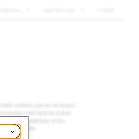
vallisuus
Läpinäkyvyys
Uutiset
atin sisältöä, joka ei ole Snapin
i mainostaa mikä tahansa brändi,
ityksesi) ja sisältöäsi, jonka
aisilla lahjoilla.