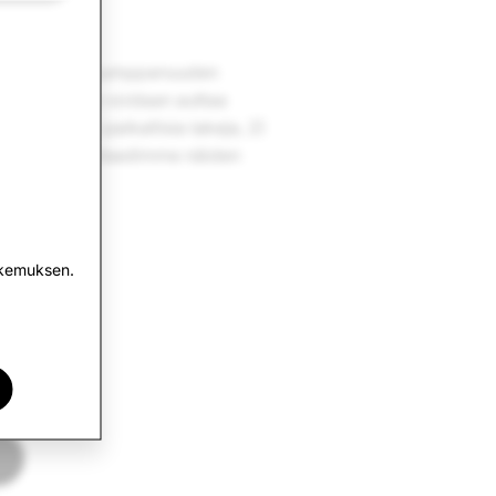
ännöstämme
.
a maksetun kumppanuuden
, joiden avulla voidaan auttaa
attamaan 1) paikallisia lakeja, 2)
ytäntöämme
. Vaadimme näiden
okemuksen.