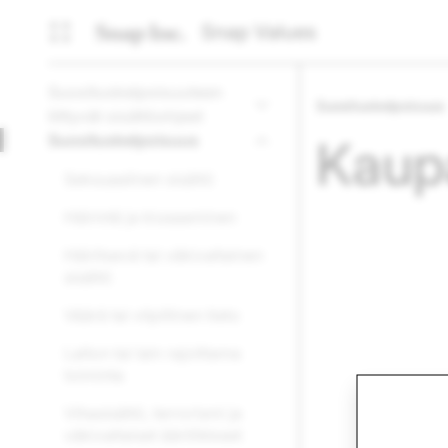
Snap Values
Suosituskelpoisuuteen
Suosituskelpoisuus
liittyvät sisältöohjeet
Suosituskelpoisuus
Kaupa
Seksuaalinen sisältö
Häirintä ja kiusaaminen
Häiritsevä tai väkivaltainen
sisältö
Väärä tai vilpillinen tieto
Laiton tai lain rajoittama
toiminta
Vihasisältö, terrorismi ja
väkivaltaiset ääriliikkeet