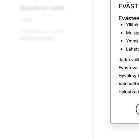
EVÄST
Kaupallinen sisältö
Evästee
Laatu
Ylläpi
Yleistä hyvinvointia
Muista
edistävä sisältö
Ymmärt
Lähett
Jatka vali
Evästeval
Hyväksy k
Vain vält
Haluatko 