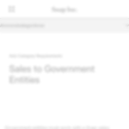
Annonskategorikrav
Ads Category Requirements
Sales to Government
Entities
Government entities must work with a Snap sales