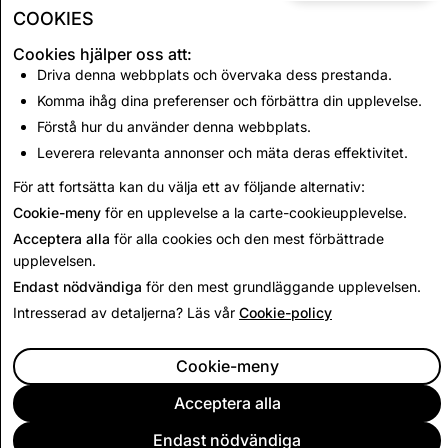
COOKIES
Up Next:
Cookies hjälper oss att:
Driva denna webbplats och övervaka dess prestanda.
Snap Political and Advocacy
Komma ihåg dina preferenser och förbättra din upplevelse.
Advertising Policies
Förstå hur du använder denna webbplats.
Leverera relevanta annonser och mäta deras effektivitet.
För att fortsätta kan du välja ett av följande alternativ:
Read Next
Cookie-meny
för en upplevelse a la carte-cookieupplevelse.
Acceptera alla
för alla cookies och den mest förbättrade
upplevelsen.
Endast nödvändiga
för den mest grundläggande upplevelsen.
Intresserad av detaljerna? Läs vår
Cookie-policy
Cookie-meny
Acceptera alla
Endast nödvändiga