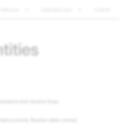
vallisuus
Läpinäkyvyys
Uutiset
tities
sentative and receive Snap
 that promote, Russian state-owned