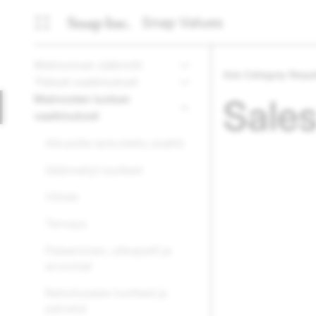
Snap Values
Mainonnan säännöt
Ads Category Requ
Yleiset vaatimukset
Mainosten luokan
Sales
vaatimukset
Aikuisille tarkoitettu sisältö
Säännellyt tuotteet
Viihde
Terveys
Pelaaminen, uhkapelit ja
arvonnat
Rahoitusalan tuotteet ja
palvelut