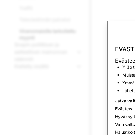
Treffit
Televiestinnän palvelut
Viranomaisille tarkoitettu
myynti
Snapin poliittisen ja
EVÄST
aatteellisen mainonnan
säännöt
Evästee
Kielletty sisältö
Ylläpi
Muista
Ymmärt
Lähett
Jatka vali
Evästeval
Hyväksy k
Vain vält
Haluatko 