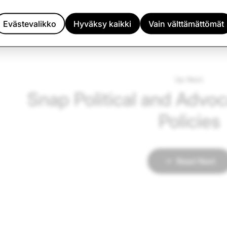
Evästevalikko
Hyväksy kaikki
Vain välttämättömät
Up Next:
Snap Political and Advoc
Policies
Read Next