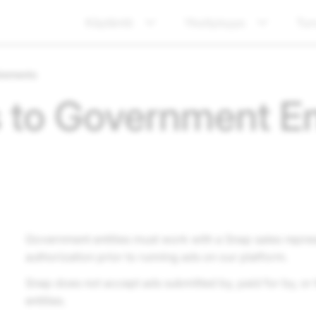
Käytäntö
Yksityisyys
Tur
irements
 to Government En
Government entities must work with a Snap sales repre
authorization prior to running ads on our platform.
Snap does not accept ads submitted by, paid for by, or
entities.