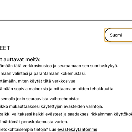
Suomi
EET
t auttavat meitä:
tämään tätä verkkosivustoa ja seuraamaan sen suorituskykyä.
maan valintasi ja parantamaan kokemustasi.
ämään, miten käytät tätä verkkosivua.
ämään sopivia mainoksia ja mittaamaan niiden tehokkuutta.
tsemalla jokin seuraavista vaihtoehdoista:
ikko
mukauttaaksesi käytettyjen evästeiden valintoja.
aikki
valitaksesi kaikki evästeet ja saadaksesi rikkaimman käyttök
tämättömät
peruskokemusta varten.
tietokohtaisempia tietoja? Lue
evästekäytäntömme