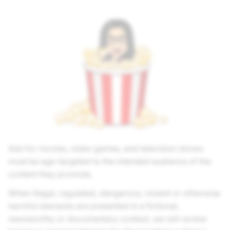
Ads for movies, video games, and television shows
must be age-targeted to the intended audience of the
content they promote.
When illegal, regulated, dangerous, violent or otherwise
harmful elements are presented in a fictional,
newsworthy or documentary context, we will review