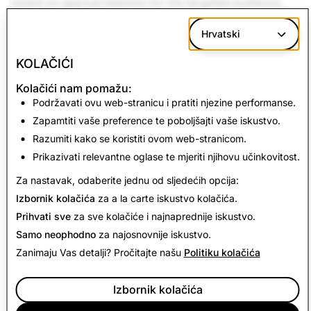
based on appropriateness for the targeted audience,
and whether the fictional nature is clear enough to the
Hrvatski
user.
KOLAČIĆI
Kolačići nam pomažu:
Sljedeće:
Podržavati ovu web-stranicu i pratiti njezine performanse.
Zdravlje
Zapamtiti vaše preference te poboljšajti vaše iskustvo.
Razumiti kako se koristiti ovom web-stranicom.
Prikazivati relevantne oglase te mjeriti njihovu učinkovitost.
Pročitajte sljedeće
Za nastavak, odaberite jednu od sljedećih opcija:
Izbornik kolačića
za a la carte iskustvo kolačića.
Prihvati sve
za sve kolačiće i najnaprednije iskustvo.
Samo neophodno
za najosnovnije iskustvo.
Zanimaju Vas detalji? Pročitajte našu
Politiku kolačića
Izbornik kolačića