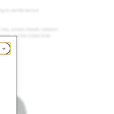
ng to use the service
 Iraq, Jordan, Kuwait, Lebanon,
unisia, and the United Arab