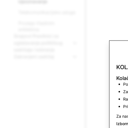
Upoznavanje
Telekomunikacijske usluge
Prodaja Vladinim
entitetima
Snapovi Pravilnici za
oglašavanje političkog
sadržaja i lobiranje
Zabranjeni sadržaj
KOL
Kola
Po
Za
Ra
Pr
Za nas
Izborn