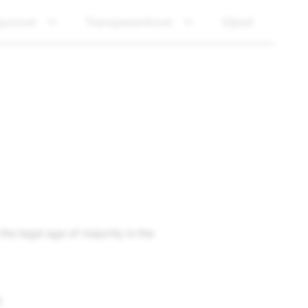
gurnost
Transparentnost
Vijesti
the legal age of majority in the
)