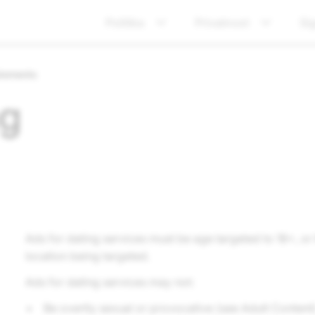
Politika
Privatnost
Si
irements
ng
Ads for dating services must be age targeted to 18+, or 
location being targeted.
Ads for dating services may not:
Be overtly sexual or provocative (see Adult Content