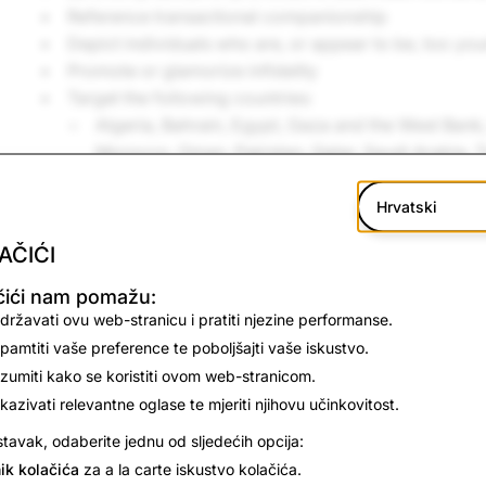
Reference transactional companionship
Depict individuals who are, or appear to be, too you
Promote or glamorize infidelity
Target the following countries:
Algeria, Bahrain, Egypt, Gaza and the West Bank,
Morocco, Oman, Pakistan, Qatar, Saudi Arabia, T
Emirates.
Hrvatski
AČIĆI
čići nam pomažu:
državati ovu web-stranicu i pratiti njezine performanse.
pamtiti vaše preference te poboljšajti vaše iskustvo.
zumiti kako se koristiti ovom web-stranicom.
ikazivati relevantne oglase te mjeriti njihovu učinkovitost.
tavak, odaberite jednu od sljedećih opcija:
ik kolačića
za a la carte iskustvo kolačića.