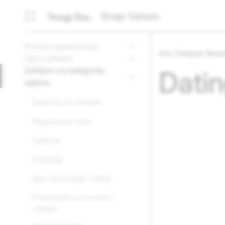
Snap Values
Pravila oglašavanja
Ads Category Requ
Opći zahtjevi
Zahtjevi za kategoriju
Dati
oglasa
Sadržaj za odrasle
Regulirana roba
Zabava
Zdravlje
Igre, kockanje i lutrije
Financijski proizvodi i
usluge