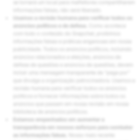
se tornará um local para malfeitores compartilharem
informações falsas, não será liberado.
Usamos a revisão humana para verificar todos os
anúncios políticos e de defesa.
Como acontece
com todo o conteúdo do Snapchat, proibimos
informações falsas e práticas enganosas em nossa
publicidade. Todos os anúncios políticos, incluindo
anúncios relacionados a eleições, anúncios de
defesa de questões e anúncios de questões, devem
incluir uma mensagem transparente de “paga por”
que divulga a organização patrocinadora. Usamos a
revisão humana para verificar todos os anúncios
políticos e fornecer informações sobre todos os
anúncios que passam em nossa revisão em nossa
biblioteca de anúncios políticos.
Estamos empenhados em aumentar a
transparência em nossos esforços para combater
as informações falsas.
Nosso mais recente