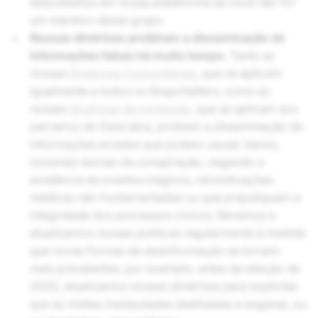
descobertos em nossa plataforma se você não for
um membro desse grupo.
Nossas diretrizes proibiram a disseminação de
informações falsas há muito tempo.
Tanto as
nossas
Diretrizes Comunitárias
, que se aplicam
igualmente a todos os Snapchatters, como as
nossas
diretrizes de conteúdo
, que se aplicam aos
parceiros do Descubra, proíbem a disseminação de
informações erradas que podem causar danos,
incluindo teorias da conspiração, negando a
existência de eventos trágicos, reivindicações
médicas não fundamentadas ou que prejudiquem a
integridade dos processos cívicos. Revemos e
atualizamos nossas políticas regularmente à medida
que novas formas de desinformação se tornam
mais prevalentes: por exemplo, antes da eleição de
2020, atualizamos nossas diretrizes para explicitar
que as mídias manipuladas destinadas a enganar, ou