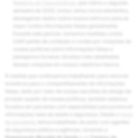
Relatório de Transparência
, que cobriu o segundo
semestre de 2020, incluiu vários novos elementos,
abrangendo dados sobre nossos esforços para se
impor contra informações falsas globalmente.
Durante este período, tomamos medidas contra
5.841 partes de conteúdo e contas por violações de
nossas políticas sobre informações falsas e
planejamos fornecer divisões mais detalhadas
dessas violações em nossos relatórios futuros.
À medida que continuamos trabalhando para remover
incentivos para o compartilhamento de informações
falsas, tanto por meio de nossas escolhas de design de
produto quanto de nossas políticas, também estamos
focados em parcerias com especialistas para promover
informações reais de saúde e segurança. Desde o
início
da pandemia
, temos trabalhado de perto com agentes
de segurança pública e agências, incluindo a
Organização Mundial de Saúde
e os
Centros de