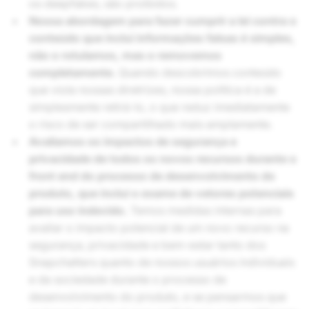
os deepfakes, são proibidos.
Nossa abordagem para fazer cumprir a lei contra o
conteúdo que inclui informações falsas é simples,
não o rotulamos, mas o removemos
completamente.
Quando descobrimos conteúdo
que viola nossas diretrizes, nossa política é a de
simplesmente retirá-lo, o que reduz imediatamente
o risco de ser compartilhado mais amplamente.
Avaliamos os impactos de segurança e
privacidade de todos os novos recursos durante o
front end do processo de desenvolvimento do
produto, que inclui o exame de vetores potenciais
para uso indevido.
Temos medidas internas para
avaliar o impacto potencial de um novo recurso na
segurança, privacidade e bem-estar tanto dos
Snapchatters quanto de nossos usuários individuais
e da sociedade durante o processo de
desenvolvimento do produto, e se pensarmos que