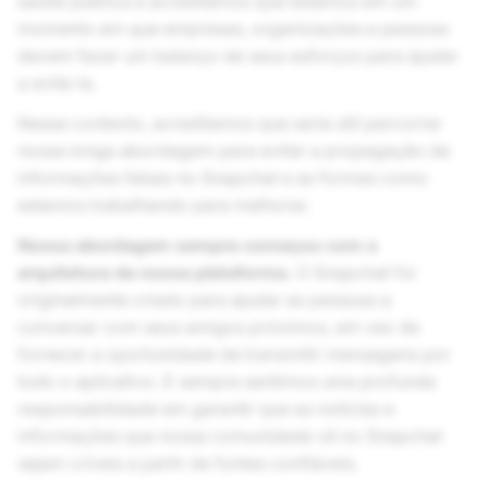
saúde pública e acreditamos que estamos em um
momento em que empresas, organizações e pessoas
devem fazer um balanço de seus esforços para ajudar
a evitá-la.
Nesse contexto, acreditamos que seria útil percorrer
nossa longa abordagem para evitar a propagação de
informações falsas no Snapchat e as formas como
estamos trabalhando para melhorar.
Nossa abordagem sempre começou com a
arquitetura da nossa plataforma.
O Snapchat foi
originalmente criado para ajudar as pessoas a
conversar com seus amigos próximos, em vez de
fornecer a oportunidade de transmitir mensagens por
todo o aplicativo. E sempre sentimos uma profunda
responsabilidade em garantir que as notícias e
informações que nossa comunidade vê no Snapchat
sejam críveis a partir de fontes confiáveis.