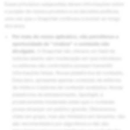
Esses princípios subjacentes deram informações sobre
o projeto de nossos produtos e as decisões políticas,
uma vez que o Snapchat continuou a evoluir ao longo
dos anos.
Por meio do nosso aplicativo, não permitimos a
oportunidade de "viralizar" o conteúdo não
divulgado.
O Snapchat não oferece um feed de
notícias aberto sem moderação em que indivíduos
ou editores não controlados possam transmitir
informações falsas. Nossa plataforma de conteúdo,
Descubra, apresenta apenas conteúdo de editores
de mídia e criadores de conteúdo avaliados. Nossa
plataforma de entretenimento, Spotlight, é
proativamente moderada antes que o conteúdo
possa alcançar um público grande. Oferecemos
chats em grupo, mas são limitados em tamanho, não
são recomendados por algoritmos e não são