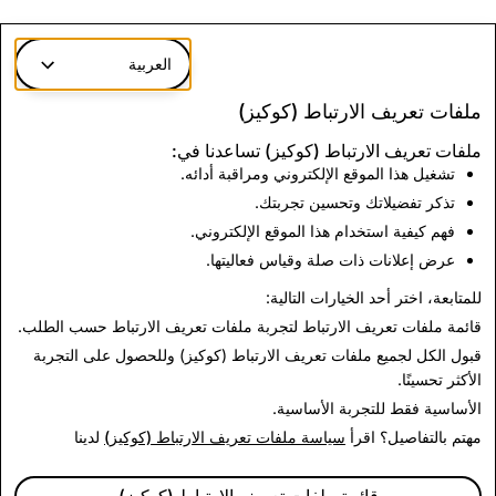
العربية
ملفات تعريف الارتباط (كوكيز)
ملفات تعريف الارتباط (كوكيز) تساعدنا في:
تشغيل هذا الموقع الإلكتروني ومراقبة أدائه.
تذكر تفضيلاتك وتحسين تجربتك.
فهم كيفية استخدام هذا الموقع الإلكتروني.
عرض إعلانات ذات صلة وقياس فعاليتها.
للمتابعة، اختر أحد الخيارات التالية:
العودة إلى الأخبار
قائمة ملفات تعريف الارتباط
لتجربة ملفات تعريف الارتباط حسب الطلب.
قبول الكل
لجميع ملفات تعريف الارتباط (كوكيز) وللحصول على التجربة
الأكثر تحسينًا.
الأساسية فقط
للتجربة الأساسية.
مهتم بالتفاصيل؟ اقرأ
سياسة ملفات تعريف الارتباط (كوكيز)
لدينا