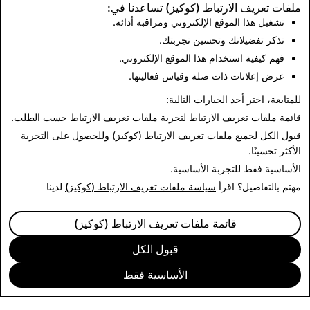
ملفات تعريف الارتباط (كوكيز) تساعدنا في:
المراهقون على سناب شات، مع الاستمرار في احترام
تشغيل هذا الموقع الإلكتروني ومراقبة أدائه.
خصوصيتهم.
تذكر تفضيلاتك وتحسين تجربتك.
سنواصل البناء بصدد هذا العمل الحاسم، مع شراكات إضافية
فهم كيفية استخدام هذا الموقع الإلكتروني.
وتحسينات تشغيلية جارية.
عرض إعلانات ذات صلة وقياس فعاليتها.
للمتابعة، اختر أحد الخيارات التالية:
العودة إلى الأخبار
قائمة ملفات تعريف الارتباط
لتجربة ملفات تعريف الارتباط حسب الطلب.
قبول الكل
لجميع ملفات تعريف الارتباط (كوكيز) وللحصول على التجربة
الأكثر تحسينًا.
الأساسية فقط
للتجربة الأساسية.
مهتم بالتفاصيل؟ اقرأ
سياسة ملفات تعريف الارتباط (كوكيز)
لدينا
قائمة ملفات تعريف الارتباط (كوكيز)
قبول الكل
الأساسية فقط