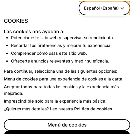
desarrollados con la
Asociación Internacional de
Español (España)
Profesionales de la Privacidad (IAPP)
, una nueva Lente
en colaboración con
Future Privacy Forum
que
COOKIES
comparte consejos útiles sobre privacidad.
Las cookies nos ayudan a:
En los próximos meses, seguiremos aprovechando los
Potenciar este sitio web y supervisar su rendimiento.
resultados de nuestra investigación para ofrecer
Recordar tus preferencias y mejorar tu experiencia.
herramientas de privacidad adicionales en la aplicación
Comprender cómo usas este sitio web.
para nuestra comunidad.
Ofrecerte anuncios relevantes y medir su eficacia.
Para continuar, selecciona una de las siguientes opciones:
Volver a Noticias
Menú de cookies
para una experiencia de cookies a la carta.
Aceptar todas
para todas las cookies y la experiencia más
mejorada.
Imprescindible solo
para la experiencia más básica.
¿Quieres más detalles? Lee nuestra
Política de cookies
Menú de cookies