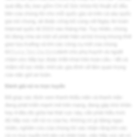
quả đầy đủ, bao gồm Chỉ số Sức khỏe Kỹ thuật số đầu
tiên của chúng tôi cho mỗi quốc gia và trên cả sáu quốc
gia nói chung, sẽ được công bố cùng với Ngày An toàn
Internet quốc tế 2023 vào tháng Hai. Tuy nhiên, chúng
tôi đang chia sẻ một số phát hiện sơ bộ trong khung thời
gian tựu trường và khi các công cụ mới của chúng
tôi
Trung Tâm Gia Đình
dành cho phụ huynh và người
chăm sóc tiếp tục được triển khai trên toàn cầu – tất cả
nhằm nỗ lực nhắc nhở các gia đình về tầm quan trọng
của việc giữ an toàn.
Đánh giá rủi ro trực tuyến
Để giúp xác định xem thanh thiếu niên và thanh niên
đang phát triển mạnh mẽ trên mạng, đang gặp khó khăn
hay ở đâu đó giữa hai thái cực này, cần phải hiểu mức
độ tiếp xúc với rủi ro của họ. Không có gì đáng ngạc
nhiên, nghiên cứu của chúng tôi xác nhận rằng khi các
rủi ro trực tuyến trở nên cá nhân hơn, việc tiếp xúc sẽ có