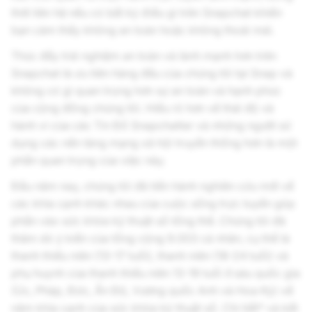
thời liên hệ nếu có bất kỳ điều gì trên Snapchat khiến
bạn cảm thấy không an toàn hoặc không thoải mái.
Thúc đẩy trải nghiệm an toàn và lành mạnh hơn trên
Snapchat là ưu tiên hàng đầu của chúng tôi tại Snap và
không có gì quan trọng hơn sự an toàn và hạnh phúc
của cộng đồng chúng tôi. Hiểu rõ hơn về thái độ và
hành vi của các Tín Đồ Snapchatter và những người sử
dụng các nền tảng mạng xã hội truyền thống hơn là một
phần quan trọng của việc này.
Đầu năm nay, chúng tôi đã tiến hành nghiên cứu mới về
các khía cạnh khác nhau của cuộc sống trực tuyến góp
phần vào sức khỏe kỹ thuật số tổng thể. Chúng tôi đã
thăm dò ý kiến của tổng cộng 9.003 cá nhân, cụ thể là
thanh thiếu niên (13-17 tuổi), thanh niên (18-24 tuổi) và
phụ huynh của thanh thiếu niên 13-19 tuổi ở sáu quốc gia
(Úc, Pháp, Đức, Ấn Độ, Vương quốc Anh và Hoa Kỳ) về
năm khía cạnh của sức khỏe kỹ thuật số. Chi tiết* và kết