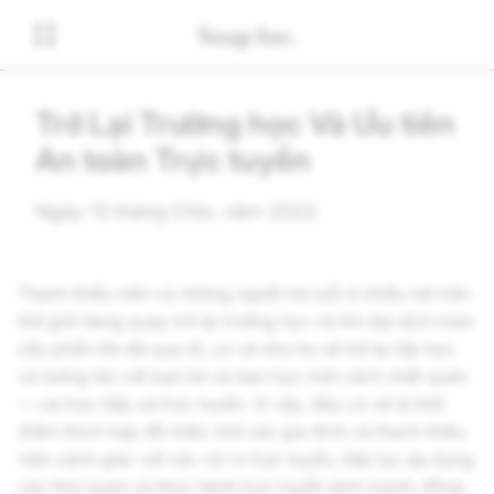
Trở Lại Trường học Và Ưu tiên
An toàn Trực tuyến
Ngày 13 tháng Chín, năm 2022
Thanh thiếu niên và những người trẻ tuổi ở nhiều nơi trên
thế giới đang quay trở lại trường học và khi đại dịch toàn
cầu phần lớn đã qua đi, có vẻ như họ sẽ trở lại lớp học
và tương tác với bạn bè và bạn học một cách nhất quán
— cả trực tiếp và trực tuyến. Vì vậy, đây có vẻ là thời
điểm thích hợp để nhắc nhở các gia đình và thanh thiếu
niên cảnh giác với các rủi ro trực tuyến, tiếp tục áp dụng
các thói quen và thực hành trực tuyến lành mạnh, đồng