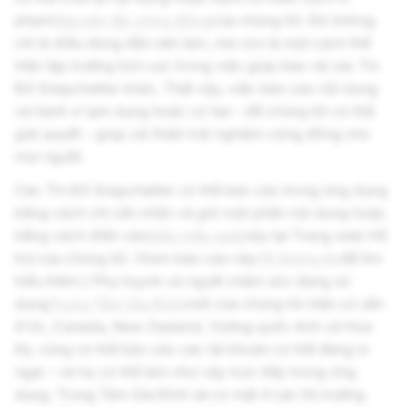
phạm
Nguyên tắc cộng đồng
của chúng tôi. Đó không
chỉ là điều đúng đắn nên làm, mà còn là một cách thể
hiện lập trường tích cực trong việc giúp bảo vệ các Tín
Đồ Snapchatter khác. Thật vậy, việc báo cáo nội dung
và hành vi lạm dụng hoặc có hại – để chúng tôi có thể
giải quyết – giúp cải thiện trải nghiệm cộng đồng cho
mọi người.
Các Tín Đồ Snapchatter có thể báo cáo trong ứng dụng
bằng cách chỉ cần nhấn và giữ một phần nội dung hoặc
bằng cách điền vào
biểu mẫu web
này tại Trang web Hỗ
trợ của chúng tôi. (Xem báo cáo này
Tờ thông tin
để tìm
hiểu thêm.) Phụ huynh và người chăm sóc đang sử
dụng
Trung Tâm Gia Đình
mới của chúng tôi hiện có sẵn
ở Úc, Canada, New Zealand, Vương quốc Anh và Hoa
Kỳ, cũng có thể báo cáo các tài khoản có thể đáng lo
ngại – và họ có thể làm như vậy trực tiếp trong ứng
dụng. Trung Tâm Gia Đình sẽ có mặt ở các thị trường