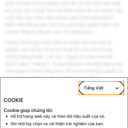
quốc tế khác trong những tuần tới, và các bản cập nhật
bổ sung cho Trung Tâm Gia Đình được lên kế hoạch vào
cuối năm nay. Điều này sẽ bao gồm khả năng thanh
thiếu niên thông báo cho cha mẹ hoặc người chăm sóc
của họ rằng họ đã báo cáo cho Snapchat.
Chúng tôi mong muốn chia sẻ nhiều kết quả hơn từ
nghiên cứu về sức khỏe kỹ thuật số của mình trong
những tháng trước – và vào – Ngày An toàn Internet
2023, ngày 7 tháng 2. Trong thời gian chờ đợi, hãy cùng
nhau quay trở lại trường học với sự an toàn trực tuyến và
sức khỏe kỹ thuật số được đặt lên hàng đầu!
Tiếng Việt
- Jacqueline Beauchere, Trưởng bộ phận An toàn Nền
tảng Toàn cầu của Snap
COOKIE
*
Cỡ mẫu cho thanh thiếu niên và thanh niên là 6.002,
Cookie giúp chúng tôi:
trong đó có 4.654 người được xác định là sử dụng
Hỗ trợ trang web này và theo dõi hiệu suất của nó.
Snapchat. Tổng cộng có 6.087 người trả lời được xác
Ghi nhớ tùy chọn và cải thiện trải nghiệm của bạn.
định là người dùng Snapchat (bao gồm cả phụ huynh).