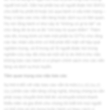
người trẻ tuổi. Gần hai phần ba số người được hỏi (64%)
cho biết họ phớt lờ hoặc bỏ qua hành vi xấu trên mạng –
thay vì báo cáo cho nền tảng hoặc dịch vụ có liên quan.
Họ nói rằng hành vi như vậy là “không có gì to tát” và
cho rằng đó là do ai đó “chỉ bày tỏ quan điểm”. Thêm
vào đó, trung bình có hơn một phần tư (27%) cho rằng
các tác nhân xấu khó có thể phải đối mặt với hậu quả
nghiêm trọng, và 9 trong số 10 người được hỏi trong
nghiên cứu này đã chia sẻ một số lý do thờ ơ cho việc
không báo cáo hành vi vi phạm chính sách cho các nền
tảng và dịch vụ trực tuyến.
Tầm quan trọng của việc báo cáo
Sự thờ ơ đối với việc báo cáo vẫn là một
chủ đề lặp đi
lặp lại
trên các nền tảng công nghệ, nhưng chúng ta cần
phải xoay chuyển tình thế đó và khuyến khích thanh
thiếu niên và gia đình cho chúng tôi biết khi mọi người
có thể chia sẻ nội dung hoặc hành xử theo cách vi