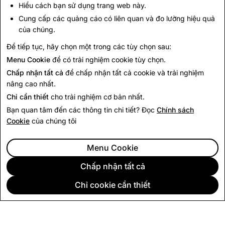
Hiểu cách bạn sử dụng trang web này.
Các câu hỏi không tập trung vào bất kỳ nền tảng
Cung cấp các quảng cáo có liên quan và đo lường hiệu quả
truyền thông xã hội cụ thể nào mà thay vào đó hỏi về
của chúng.
các tương tác trực tuyến nói chung.
Để tiếp tục, hãy chọn một trong các tùy chọn sau:
Menu Cookie
để có trải nghiệm cookie tùy chọn.
Quay lại mục Tin tức
Chấp nhận tất cả
để chấp nhận tất cả cookie và trải nghiệm
nâng cao nhất.
Chỉ cần thiết
cho trải nghiệm cơ bản nhất.
Bạn quan tâm đến các thông tin chi tiết? Đọc
Chính sách
Cookie
của chúng tôi
Menu Cookie
Chấp nhận tất cả
Chỉ cookie cần thiết
CÔNG TY
CỘNG ĐỒNG