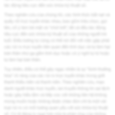
tác động tiêu cực đến sức khỏe kỹ thuật số.
Theo nghiên cứu của chúng tôi, các hình thức bắt nạt và
quấy rối trực tuyến khác nhau, bao gồm trêu chọc, gọi
tên, cố ý làm bẽ mặt và “chửi bới”, tất cả đều tác động
tiêu cực đến sức khỏe kỹ thuật số của những người trẻ
tuổi. Điều tương tự cũng có thể nói đối với việc gặp phải
các rủi ro trực tuyến liên quan đến tình dục và tự làm hại
bản thân như gạ gẫm tình dục hoặc có ý nghĩ tự tử hoặc
tự làm hại bản thân.
Tuy nhiên, điều có thể gây ngạc nhiên là sự “bình thường
hóa” rõ ràng của các rủi ro trực tuyến khác trong giới
thanh thiếu niên và thanh niên. Theo nghiên cứu, mạo
danh người khác trực tuyến, lan truyền thông tin sai lệch
hoặc gây hiểu lầm và tiếp xúc với những liên hệ không
mong muốn hoặc không được chào đón chỉ là một vài
loại rủi ro có mối tương quan yếu với sức khỏe kỹ thuật
số. Có lẽ đáng lo ngại hơn nữa là phản ứng của những