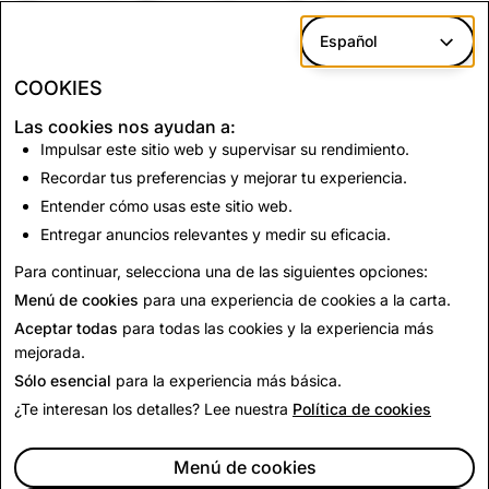
ParentsTogether Action
Español
el día lunes, 29 de junio de 2026
COOKIES
Luchar contra la sextorsión
Las cookies nos ayudan a:
Impulsar este sitio web y supervisar su rendimiento.
en línea
Recordar tus preferencias y mejorar tu experiencia.
Entender cómo usas este sitio web.
el día viernes, 12 de junio de 2026
Entregar anuncios relevantes y medir su eficacia.
Para continuar, selecciona una de las siguientes opciones:
Ver todas las noticias
Menú de cookies
para una experiencia de cookies a la carta.
Aceptar todas
para todas las cookies y la experiencia más
mejorada.
Sólo esencial
para la experiencia más básica.
¿Te interesan los detalles? Lee nuestra
Política de cookies
Menú de cookies