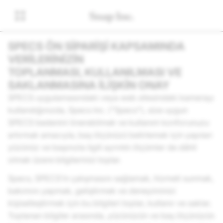
SPECS ÖN SİPARİŞİ KAPSAMINDA
VERİLERİNİZİN
TOPLANMASI, KULLANILMASI VE
SAKLANMASINA İLİŞKİN ONAY
SPECS uygulamasındaki veya web sitesindeki kamerayı
kullandığınızda, Specs Inc. ("Specs"), size uygun
SPECS bedenini önerebilmek ve kullanım konforunuzu
artırmak amacıyla, baş ölçünüzü belirlemek için yapılan
yüzünüz ve başınızla ilgili ayrıntılı ölçümler de dâhil
olmak üzere bilgilerinizi toplar.
Specs, SPECS’in çalışmasını sağlamak, hizmeti sunmak,
bakımını yapmak, geliştirmek ve deneyiminizi
kişiselleştirmek için bu bilgileri toplar, kullanır ve saklar.
Toplanan bilgiler arasında, yüzünüzün ve baş ölçünüzün