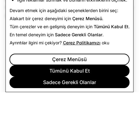
toplanmasına, kullanılmasına, saklanmasına ve açık hale
Devam etmek için aşağıdaki seçeneklerden birini seç:
getirilmesine onay verdiğinizi tasdik etmiş olursunuz.
Alakart bir çerez deneyimi için
Çerez Menüsü
.
Tüm çerezler ve en gelişmiş deneyim için
Tümünü Kabul Et
.
En temel deneyim için
Sadece Gerekli Olanlar
.
Ayrıntılar ilgini mi çekiyor?
Çerez Politikamızı
oku
Çerez Menüsü
Tümünü Kabul Et
Sadece Gerekli Olanlar
ŞIRKET
TOPLULUK
REKLAM
YASAL
GIZLILIK POLITIKASI
KULLANIM ŞARTLARI