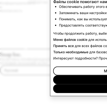
органы
Файлы cookie помогают нам
сообщества
политической 
Конфиденциальность 
рекламы
Обеспечивать работу этого 
и 
Политика 
безопасность
Запоминать ваши настройки 
использования
Использование 
файлов сookie
Понимать, как вы использует
бренда
Предоставлять соответству
Настройки 
Правила 
cookie
промоакций
Чтобы продолжить работу, выбе
Меню файлов cookie
для исполь
Сообщить о 
нарушении
Принять все
для всех файлов co
Только необходимые
для базово
Интересуют подробности? Про
ПОЛИТИКА КОНФИДЕНЦИАЛЬНОСТИ
УСЛОВИЯ ОКАЗАНИЯ УСЛУГ
Русский
М