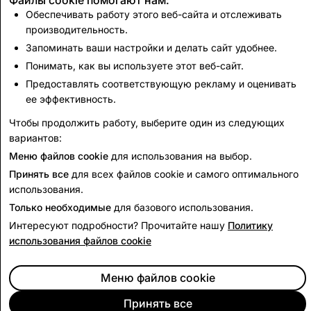
Файлы cookie помогают нам:
содержит важные данные о количестве и характере
Обеспечивать работу этого веб-сайта и отслеживать
запросов, полученных нами от государственных
производительность.
органов, на предоставление информации об
Запоминать ваши настройки и делать сайт удобнее.
аккаунтах пользователей Snapchat, а также о других
Понимать, как вы используете этот веб-сайт.
юридических уведомлениях.
Предоставлять соответствующую рекламу и оценивать
Сотрудничество с правоохранительными органами
ее эффективность.
Чтобы продолжить работу, выберите один из следующих
вариантов:
Меню файлов cookie
для использования на выбор.
Принять все
для всех файлов cookie и самого оптимального
использования.
Только необходимые
для базового использования.
Интересуют подробности? Прочитайте нашу
Политику
использования файлов cookie
Меню файлов cookie
Принять все