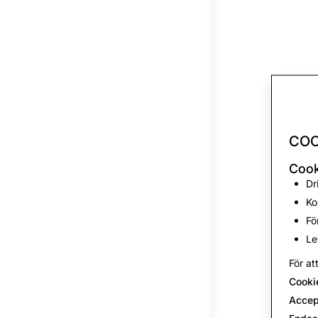
COO
Cook
Dr
Ko
Fö
Le
För at
Cooki
Accep