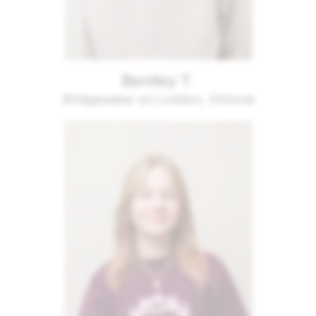
Bentley T.
Bridgewater on Loddon, Victoria