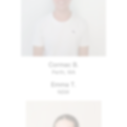
Cormac B.
Perth, WA
Emma T.
NSW