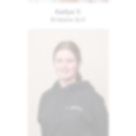
Aadya V.
Brisbane QLD