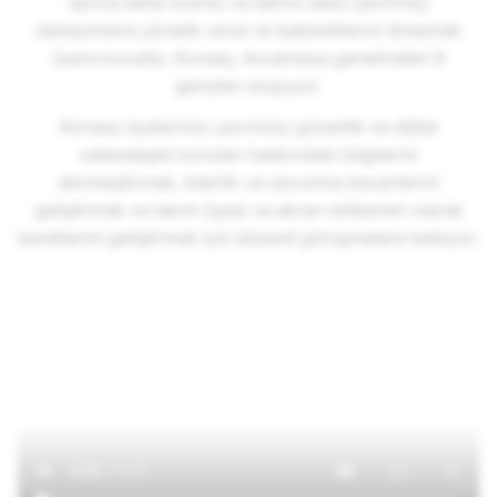
ayrıca daha olumlu ve tatmin edici çevrimiçi
deneyimlere yönelik umut ve beklentilerini dinlemek
üzere kuruldu. Konsey, Avustralya genelindeki 8
gençten oluşuyor.
Konsey üyelerimiz çevrimiçi güvenlik ve dijital
vatandaşlık konuları hakkındaki bilgilerini
derinleştirmek, liderlik ve savunma becerilerini
geliştirmek ve takım üyesi ve akran rehberleri olarak
kendilerini geliştirmek için düzenli görüşmelere katılıyor.