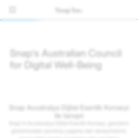
Snap's Australian Council
for Digital Well-Being
Snap Avustralya Dijital Esenlik Konseyi
ile tanışın
Snap'in Avusturalya Dijital Esenlik Konseyi, gençlerin
günümüzdeki çevrimiçi yaşama dair deneyimlerini,