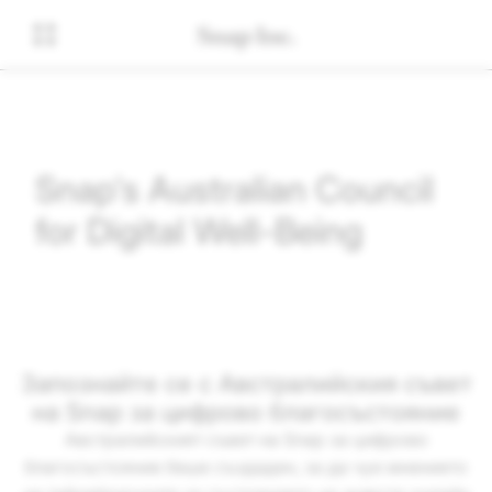
Snap's Australian Council
for Digital Well-Being
Запознайте се с Австралийския съвет
на Snap за цифрово благосъстояние
Австралийският съвет на Snap за цифрово
благосъстояние беше създаден, за да чуе мнението