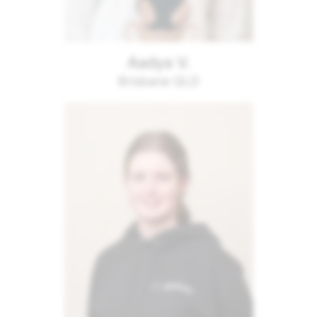
Aadya V.
Brisbane QLD