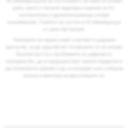
на тийнейджърите за състоянието на живота онлайн
днес, както и техните надежди и идеали за по-
положителни и удовлетворяващи онлайн
изживявания. Съветът се състои от 8 тийнейджъри
от цяла Австралия.
Членовете на нашия съвет участват в редовни
дискусии, за да задълбочат познанията си за онлайн
безопасността и проблемите на цифровото
гражданство, да усъвършенстват своите лидерски и
застъпнически умения и да се изградят като отборни
играчи и ментори на връстниците си.