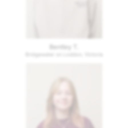
Bentley T.
Bridgewater on Loddon, Victoria