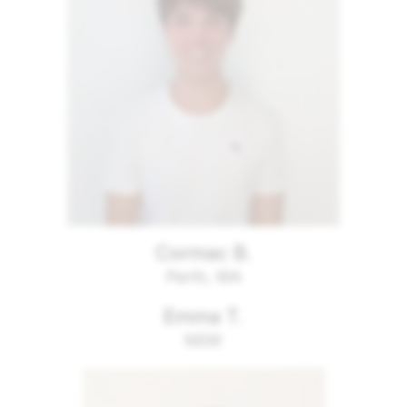
Cormac B.
Perth, WA
Emma T.
NSW