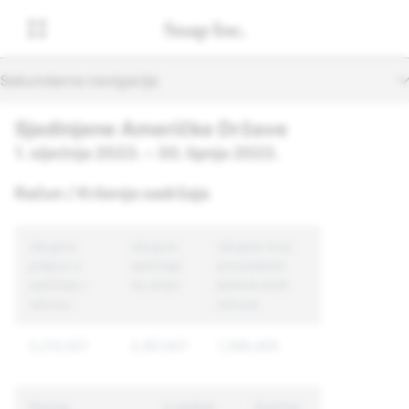
Sekundarna navigacija
Sjedinjene Američke Države
1. siječnja 2023. – 30. lipnja 2023.
Račun / Kršenja sadržaja
Ukupno
Ukupno
Ukupan broj
prijava o
sadržaja
provedenih
sadržaju i
na snazi
jedinstvenih
računu
računa
5,213,527
2,187,407
1,399,405
Razlog
Izvještaji
Sadržaj
Jedinstveni