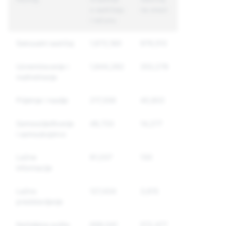
o sadržaju
na snazi
računi na
i računu
snazi
Seksualni sadržaj
1,672,180
979,513
577,016
Uznemiravanje i
1,844,282
353,278
303,478
maltretiranje
Prijetnje i nasilje
217,306
40,802
32,357
Samoozljeđivanje
48,733
14,277
13,218
i samoubojstvo
Lažne
91,037
130
121
informacije
Lažno
127,434
3,615
3,590
predstavljanje
Neželjena pošta
699,041
572,477
420,697