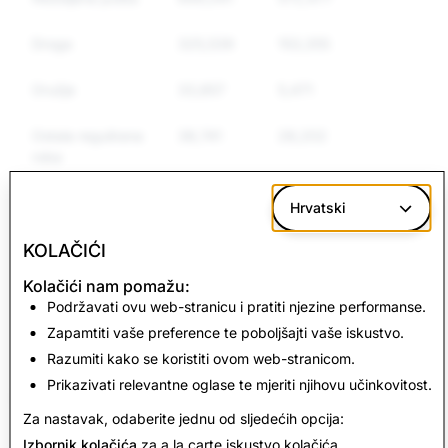
Droga
325,539
153,355
102,846
Oružje
33,857
5,471
4,764
Ostala regulirana
38,741
28,202
24,239
roba
Govor mržnje
115,377
36,287
31,172
Hrvatski
KOLAČIĆI
CSEAI: Ukupno
Terorizam: Ukupno
Kolačići nam pomažu:
izbrisanih računa
izbrisanih računa
Podržavati ovu web-stranicu i pratiti njezine performanse.
Zapamtiti vaše preference te poboljšajti vaše iskustvo.
37,910
3
Razumiti kako se koristiti ovom web-stranicom.
Prikazivati relevantne oglase te mjeriti njihovu učinkovitost.
Povratak na izvješće o transparentnosti
Za nastavak, odaberite jednu od sljedećih opcija:
Izbornik kolačića
za a la carte iskustvo kolačića.