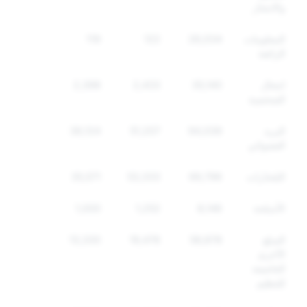
والانتحار
المعلومات
26,034
122
119
الزائفة
انتحال
35,140
2,433
2,398
الشخصية
البريد
94,039
51,207
36,124
العشوائي
المُخدّرات
69,796
53,333
35,571
الأسلحة
8,146
1,252
1,000
السلع
58,878
19,476
13,330
الأخرى
الخاضعة
للتنظيم