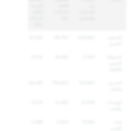
عن
المتّخذ
الفريدة
الحسابات
إجراءات
المتّخذ
والمحتوى
ضدّه
إجراءات
ضدّها
المحتوى
228,682
119,793
70,343
الجنسي
الاستغلال
71,610
16,092
14,152
الجنسي
للأطفال
التحرش
607,861
102,820
84,050
والتنمّر
التهديدات
67,308
13,499
10,131
والعنف
إيذاء
14,595
2,634
2,298
النفس