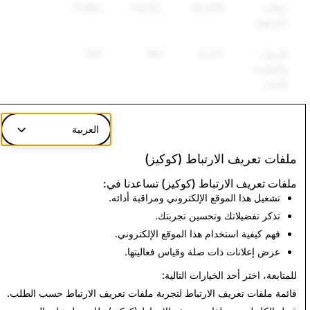
خطاب
40,428
13,252
11,583
الكراهية
الإرهاب
9,317
160
154
والتطرف
العنيف
CSEAI: إجمالي الحسابات المعطلة
العربية
ملفات تعريف الارتباط (كوكيز)
18,470
ملفات تعريف الارتباط (كوكيز) تساعدنا في:
تشغيل هذا الموقع الإلكتروني ومراقبة أدائه.
إجمالي
إجمالي
إجمالي
تذكر تفضيلاتك وتحسين تجربتك.
الإبلاغات عن
المحتوى
الحسابات
فهم كيفية استخدام هذا الموقع الإلكتروني.
الحسابات
الذي تم
الفريدة التي تم
والمحتوى
فرضه
فرضها
عرض إعلانات ذات صلة وقياس فعاليتها.
للمتابعة، اختر أحد الخيارات التالية:
18,516
29,500
83,374
قائمة ملفات تعريف الارتباط
لتجربة ملفات تعريف الارتباط حسب الطلب.