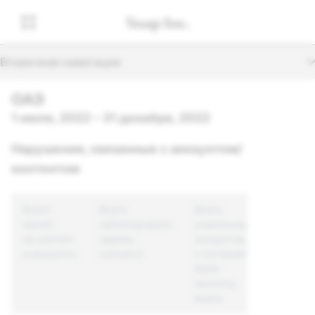
Вторичная навигация
ОАЭ
1 июля, 2022 – 31 декабря, 2022
Нарушения, связанные с аккаунтом/
контентом
Всего
Всего
Всего
жалоб
заблокировано
уникальных
на контент
единиц
аккаунтов,
и аккаунты
контента
к которым
были
приняты
меры