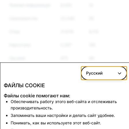
Ложная информация
9,535
13
8
Самозванство
22,048
59
51
Спам
21,678
8,119
5,06
Наркотики
2,287
155
126
Оружие
473
69
55
Другие
1,433
479
381
Русский
подконтрольные
товары
ФАЙЛЫ COOKIE
Файлы cookie помогают нам:
Риторика ненависти
3,094
229
140
Обеспечивать работу этого веб-сайта и отслеживать
производительность.
Запоминать ваши настройки и делать сайт удобнее.
CSEAI: всего
Терроризм: всего
удалено
удалено аккаунтов
Понимать, как вы используете этот веб-сайт.
аккаунтов