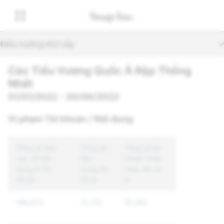
Điều hướng thứ cấp
Các Tiểu Vương Quốc Ả Rập Thống
Nhất
01/01/2022 - 30/06/2022
Vi phạm Tài khoản / Nội dung
Tổng số Báo
Tổng số
Tổng số tài
cáo về Nội
Nội
khoản khác
dung & Tài
dung đã
nhau đã xử
khoản
Xử lý
lý
188,633
41,310
18,382