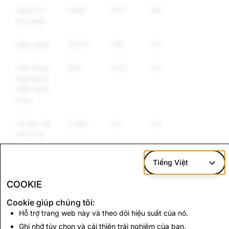
Ngôn từ
1,988
297
159
thù ghét
Mạo danh
17,022
149
127
Các hàng
330
233
174
hóa được
kiểm soát
khác
Tự làm hại
2,449
131
120
và Tự tử
Thông tin
12,705
113
25
Tiếng Việt
sai lệch
COOKIE
Vũ khí
756
70
58
Cookie giúp chúng tôi:
Hỗ trợ trang web này và theo dõi hiệu suất của nó.
CSAM: Tổng số Tài
Ghi nhớ tùy chọn và cải thiện trải nghiệm của bạn.
Khủng bố: Tổng số