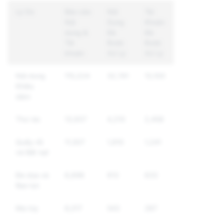
Lý Do
Báo cáo
Nội
Tài
Nội
Dung
Khoản
dung &
Đã
Đã
Tài
Được
Được
khoản
Xử Lý
Xử Lý
Nội dung
115,224
32,741
13,100
Khiêu
dâm
Thư rác
13,937
4,210
2,458
Quấy rối
11,507
1,910
1,241
và Bắt nạt
Đe dọa và
6,698
913
633
Bạo lực
Ma túy
6,017
543
287