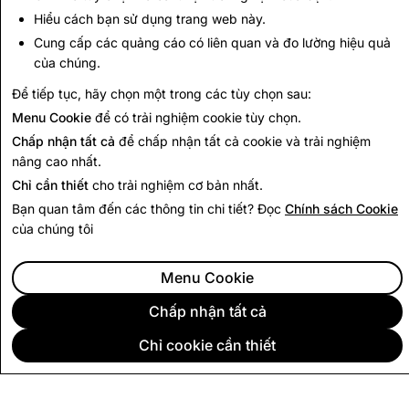
khoản Đã Xóa
Tài khoản Đã Xóa
Hiểu cách bạn sử dụng trang web này.
Cung cấp các quảng cáo có liên quan và đo lường hiệu quả
3,161
1
của chúng.
Để tiếp tục, hãy chọn một trong các tùy chọn sau:
Quay lại Báo cáo Minh bạch
Menu Cookie
để có trải nghiệm cookie tùy chọn.
Chấp nhận tất cả
để chấp nhận tất cả cookie và trải nghiệm
nâng cao nhất.
Chỉ cần thiết
cho trải nghiệm cơ bản nhất.
Bạn quan tâm đến các thông tin chi tiết? Đọc
Chính sách Cookie
của chúng tôi
Menu Cookie
Chấp nhận tất cả
Chỉ cookie cần thiết