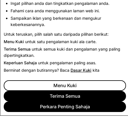
Akaun
Ingat pilihan anda dan tingkatkan pengalaman anda.
Fahami cara anda menggunakan laman web ini.
3,161
1
Sampaikan iklan yang berkenaan dan mengukur
keberkesanannya.
Kembali ke Laporan Ketelusan
Untuk teruskan, pilih salah satu daripada pilihan berikut:
Menu Kuki
untuk satu pengalaman kuki ala carte.
Terima Semua
untuk semua kuki dan pengalaman yang paling
dipertingkatkan.
Keperluan Sahaja
untuk pengalaman paling asas.
Berminat dengan butirannya? Baca
Dasar Kuki
kita
Menu Kuki
Terima Semua
Perkara Penting Sahaja